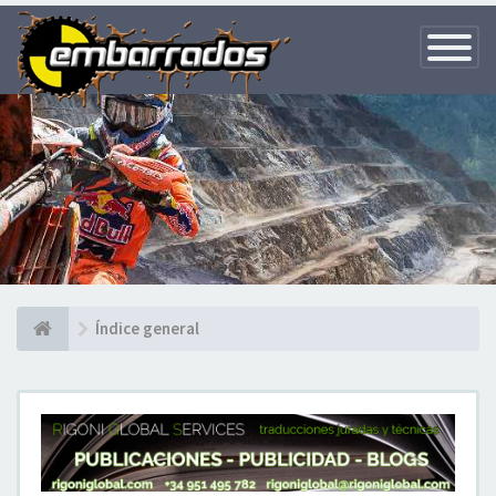
Toggle
Navigatio
Índice general