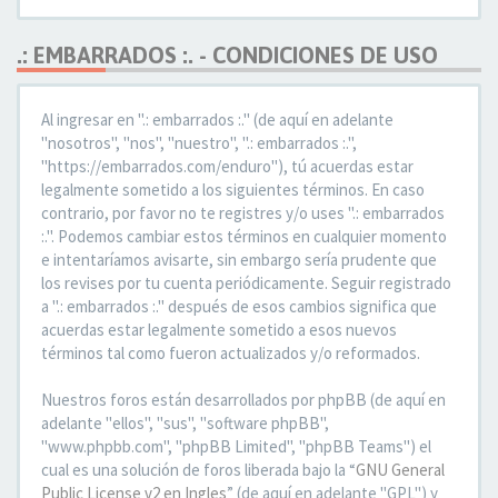
.: EMBARRADOS :. - CONDICIONES DE USO
Al ingresar en ".: embarrados :." (de aquí en adelante
"nosotros", "nos", "nuestro", ".: embarrados :.",
"https://embarrados.com/enduro"), tú acuerdas estar
legalmente sometido a los siguientes términos. En caso
contrario, por favor no te registres y/o uses ".: embarrados
:.". Podemos cambiar estos términos en cualquier momento
e intentaríamos avisarte, sin embargo sería prudente que
los revises por tu cuenta periódicamente. Seguir registrado
a ".: embarrados :." después de esos cambios significa que
acuerdas estar legalmente sometido a esos nuevos
términos tal como fueron actualizados y/o reformados.
Nuestros foros están desarrollados por phpBB (de aquí en
adelante "ellos", "sus", "software phpBB",
"www.phpbb.com", "phpBB Limited", "phpBB Teams") el
cual es una solución de foros liberada bajo la “
GNU General
Public License v2 en Ingles
” (de aquí en adelante "GPL") y