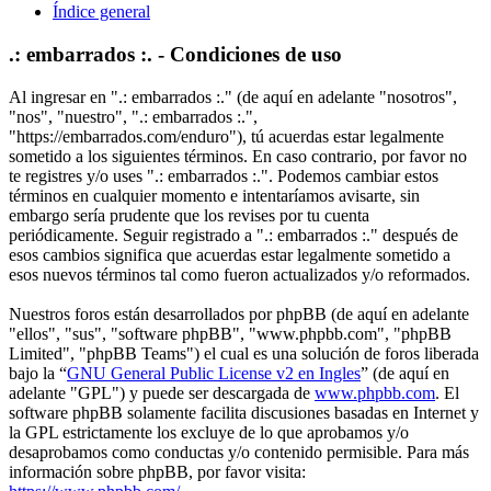
Índice general
.: embarrados :. - Condiciones de uso
Al ingresar en ".: embarrados :." (de aquí en adelante "nosotros",
"nos", "nuestro", ".: embarrados :.",
"https://embarrados.com/enduro"), tú acuerdas estar legalmente
sometido a los siguientes términos. En caso contrario, por favor no
te registres y/o uses ".: embarrados :.". Podemos cambiar estos
términos en cualquier momento e intentaríamos avisarte, sin
embargo sería prudente que los revises por tu cuenta
periódicamente. Seguir registrado a ".: embarrados :." después de
esos cambios significa que acuerdas estar legalmente sometido a
esos nuevos términos tal como fueron actualizados y/o reformados.
Nuestros foros están desarrollados por phpBB (de aquí en adelante
"ellos", "sus", "software phpBB", "www.phpbb.com", "phpBB
Limited", "phpBB Teams") el cual es una solución de foros liberada
bajo la “
GNU General Public License v2 en Ingles
” (de aquí en
adelante "GPL") y puede ser descargada de
www.phpbb.com
. El
software phpBB solamente facilita discusiones basadas en Internet y
la GPL estrictamente los excluye de lo que aprobamos y/o
desaprobamos como conductas y/o contenido permisible. Para más
información sobre phpBB, por favor visita: