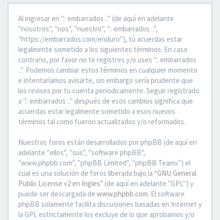
Al ingresar en ".: embarrados :." (de aquí en adelante
"nosotros", "nos", "nuestro", ".: embarrados :.",
"https://embarrados.com/enduro"), tú acuerdas estar
legalmente sometido a los siguientes términos. En caso
contrario, por favor no te registres y/o uses ".: embarrados
:.". Podemos cambiar estos términos en cualquier momento
e intentaríamos avisarte, sin embargo sería prudente que
los revises por tu cuenta periódicamente. Seguir registrado
a ".: embarrados :." después de esos cambios significa que
acuerdas estar legalmente sometido a esos nuevos
términos tal como fueron actualizados y/o reformados.
Nuestros foros están desarrollados por phpBB (de aquí en
adelante "ellos", "sus", "software phpBB",
"www.phpbb.com", "phpBB Limited", "phpBB Teams") el
cual es una solución de foros liberada bajo la “
GNU General
Public License v2 en Ingles
” (de aquí en adelante "GPL") y
puede ser descargada de
www.phpbb.com
. El software
phpBB solamente facilita discusiones basadas en Internet y
la GPL estrictamente los excluye de lo que aprobamos y/o