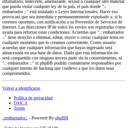
difamatorio, indecente, amenazante, sexual o cualquier otro material
que pueda violar cualquier ley de tu país, el país donde ".:
embarrados :." está instalado o Leyes Internacionales. Hacer eso
provocará que sea inmediata y permanentemente expulsado y, si lo
creemos oportuno, con notificación a su Proveedor de Servicios de
Internet. Las direcciones IP de todos los envíos son registradas como
ayuda para reforzar estas condiciones. Acuerdas que ".: embarrados
:." tiene derecho a eliminar, editar, mover o cerrar cualquier tema en
cualquier momento que lo creamos conveniente. Como usuario
acuerdas que cualquier información que hayas ingresado será
almacenada en una base de datos. Dado que esta información no
será compartida con ninguna tercera parte sin tu consentimiento, ni
".: embarrados :." ni phpBB podrán considerarse responsables por
cualquier intento de hacking que conlleve a que los datos sean
comprometidos.
Volver a identificarse
Política de privacidad
DMCA
Terms
.:embarrados:.
- Powered By
phpBB
- Todos los horarios son
UTC+02:00
-