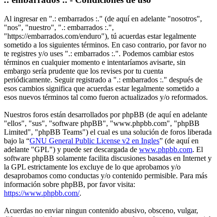
Al ingresar en ".: embarrados :." (de aquí en adelante "nosotros",
"nos", "nuestro", ".: embarrados :.",
"https://embarrados.com/enduro"), tú acuerdas estar legalmente
sometido a los siguientes términos. En caso contrario, por favor no
te registres y/o uses ".: embarrados :.". Podemos cambiar estos
términos en cualquier momento e intentaríamos avisarte, sin
embargo sería prudente que los revises por tu cuenta
periódicamente. Seguir registrado a ".: embarrados :." después de
esos cambios significa que acuerdas estar legalmente sometido a
esos nuevos términos tal como fueron actualizados y/o reformados.
Nuestros foros están desarrollados por phpBB (de aquí en adelante
"ellos", "sus", "software phpBB", "www.phpbb.com", "phpBB
Limited", "phpBB Teams") el cual es una solución de foros liberada
bajo la “
GNU General Public License v2 en Ingles
” (de aquí en
adelante "GPL") y puede ser descargada de
www.phpbb.com
. El
software phpBB solamente facilita discusiones basadas en Internet y
la GPL estrictamente los excluye de lo que aprobamos y/o
desaprobamos como conductas y/o contenido permisible. Para más
información sobre phpBB, por favor visita:
https://www.phpbb.com/
.
Acuerdas no enviar ningun contenido abusivo, obsceno, vulgar,