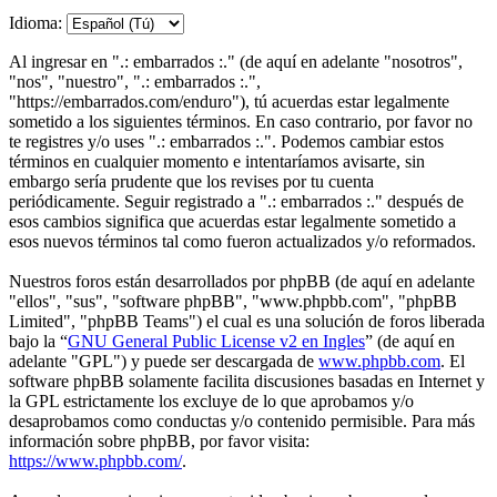
Idioma:
Al ingresar en ".: embarrados :." (de aquí en adelante "nosotros",
"nos", "nuestro", ".: embarrados :.",
"https://embarrados.com/enduro"), tú acuerdas estar legalmente
sometido a los siguientes términos. En caso contrario, por favor no
te registres y/o uses ".: embarrados :.". Podemos cambiar estos
términos en cualquier momento e intentaríamos avisarte, sin
embargo sería prudente que los revises por tu cuenta
periódicamente. Seguir registrado a ".: embarrados :." después de
esos cambios significa que acuerdas estar legalmente sometido a
esos nuevos términos tal como fueron actualizados y/o reformados.
Nuestros foros están desarrollados por phpBB (de aquí en adelante
"ellos", "sus", "software phpBB", "www.phpbb.com", "phpBB
Limited", "phpBB Teams") el cual es una solución de foros liberada
bajo la “
GNU General Public License v2 en Ingles
” (de aquí en
adelante "GPL") y puede ser descargada de
www.phpbb.com
. El
software phpBB solamente facilita discusiones basadas en Internet y
la GPL estrictamente los excluye de lo que aprobamos y/o
desaprobamos como conductas y/o contenido permisible. Para más
información sobre phpBB, por favor visita:
https://www.phpbb.com/
.