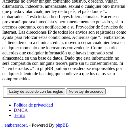
Acuerdas no enviar ningun contenido abusivo, obsceno, vulgar,
difamatorio, indecente, amenazante, sexual o cualquier otro material
que pueda violar cualquier ley de tu país, el país donde ".:
embarrados :." está instalado o Leyes Internacionales. Hacer eso
provocará que sea inmediata y permanentemente expulsado y, si lo
creemos oportuno, con notificación a su Proveedor de Servicios de
Internet. Las direcciones IP de todos los envíos son registradas como
ayuda para reforzar estas condiciones. Acuerdas que ".: embarrados
:." tiene derecho a eliminar, editar, mover o cerrar cualquier tema en
cualquier momento que lo creamos conveniente. Como usuario
acuerdas que cualquier información que hayas ingresado será
almacenada en una base de datos. Dado que esta información no
será compartida con ninguna tercera parte sin tu consentimiento, ni
".: embarrados :." ni phpBB podrán considerarse responsables por
cualquier intento de hacking que conlleve a que los datos sean
comprometidos.
Estoy de acuerdo con las reglas
No estoy de acuerdo
Política de privacidad
DMCA
Terms
.:embarrados:.
- Powered By
phpBB