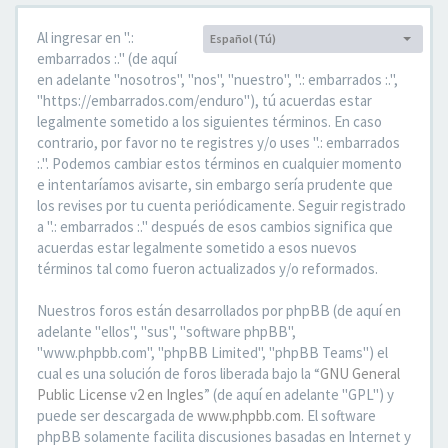
Al ingresar en ".:
Español (Tú)
Idioma:
embarrados :." (de aquí
en adelante "nosotros", "nos", "nuestro", ".: embarrados :.",
"https://embarrados.com/enduro"), tú acuerdas estar
legalmente sometido a los siguientes términos. En caso
contrario, por favor no te registres y/o uses ".: embarrados
:.". Podemos cambiar estos términos en cualquier momento
e intentaríamos avisarte, sin embargo sería prudente que
los revises por tu cuenta periódicamente. Seguir registrado
a ".: embarrados :." después de esos cambios significa que
acuerdas estar legalmente sometido a esos nuevos
términos tal como fueron actualizados y/o reformados.
Nuestros foros están desarrollados por phpBB (de aquí en
adelante "ellos", "sus", "software phpBB",
"www.phpbb.com", "phpBB Limited", "phpBB Teams") el
cual es una solución de foros liberada bajo la “
GNU General
Public License v2 en Ingles
” (de aquí en adelante "GPL") y
puede ser descargada de
www.phpbb.com
. El software
phpBB solamente facilita discusiones basadas en Internet y