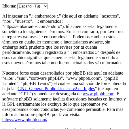
Idioma:
Al ingresar en ".: embarrados :." (de aquí en adelante "nosotros",
"nos", "nuestro", ".: embarrados :.",
"https://embarrados.com/enduro"), tú acuerdas estar legalmente
sometido a los siguientes términos. En caso contrario, por favor no
te registres y/o uses ".: embarrados :.". Podemos cambiar estos
términos en cualquier momento e intentaríamos avisarte, sin
embargo sería prudente que los revises por tu cuenta
periódicamente. Seguir registrado a ".: embarrados :." después de
esos cambios significa que acuerdas estar legalmente sometido a
esos nuevos términos tal como fueron actualizados y/o reformados.
Nuestros foros están desarrollados por phpBB (de aquí en adelante
"ellos", "sus", "software phpBB", "www.phpbb.com", "phpBB
Limited", "phpBB Teams") el cual es una solución de foros liberada
bajo la “
GNU General Public License v2 en Ingles
” (de aquí en
adelante "GPL") y puede ser descargada de
www.phpbb.com
. El
software phpBB solamente facilita discusiones basadas en Internet y
la GPL estrictamente los excluye de lo que aprobamos y/o
desaprobamos como conductas y/o contenido permisible. Para más
información sobre phpBB, por favor visita:
https://www.phpbb.com/
.