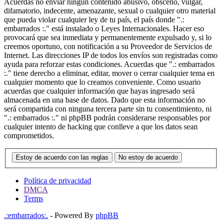
Acuerdas no enviar ningun contenido abusivo, obsceno, vulgar,
difamatorio, indecente, amenazante, sexual o cualquier otro material
que pueda violar cualquier ley de tu país, el país donde ".:
embarrados :." está instalado o Leyes Internacionales. Hacer eso
provocará que sea inmediata y permanentemente expulsado y, si lo
creemos oportuno, con notificación a su Proveedor de Servicios de
Internet. Las direcciones IP de todos los envíos son registradas como
ayuda para reforzar estas condiciones. Acuerdas que ".: embarrados
:." tiene derecho a eliminar, editar, mover o cerrar cualquier tema en
cualquier momento que lo creamos conveniente. Como usuario
acuerdas que cualquier información que hayas ingresado será
almacenada en una base de datos. Dado que esta información no
será compartida con ninguna tercera parte sin tu consentimiento, ni
".: embarrados :." ni phpBB podrán considerarse responsables por
cualquier intento de hacking que conlleve a que los datos sean
comprometidos.
Estoy de acuerdo con las reglas
No estoy de acuerdo
Política de privacidad
DMCA
Terms
.:embarrados:.
- Powered By
phpBB