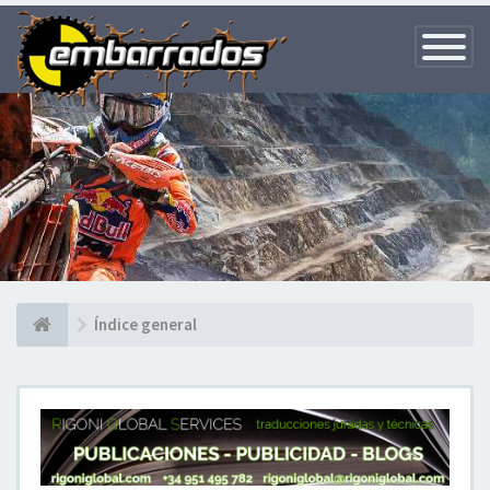
Toggle
Navigatio
Índice general