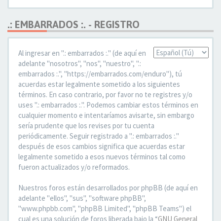
.: EMBARRADOS :. - REGISTRO
Al ingresar en ".: embarrados :." (de aquí en
Idioma:
adelante "nosotros", "nos", "nuestro", ".:
embarrados :.", "https://embarrados.com/enduro"), tú
acuerdas estar legalmente sometido a los siguientes
términos. En caso contrario, por favor no te registres y/o
uses ".: embarrados :.". Podemos cambiar estos términos en
cualquier momento e intentaríamos avisarte, sin embargo
sería prudente que los revises por tu cuenta
periódicamente. Seguir registrado a ".: embarrados :."
después de esos cambios significa que acuerdas estar
legalmente sometido a esos nuevos términos tal como
fueron actualizados y/o reformados.
Nuestros foros están desarrollados por phpBB (de aquí en
adelante "ellos", "sus", "software phpBB",
"www.phpbb.com", "phpBB Limited", "phpBB Teams") el
cual es una solución de foros liberada bajo la “
GNU General