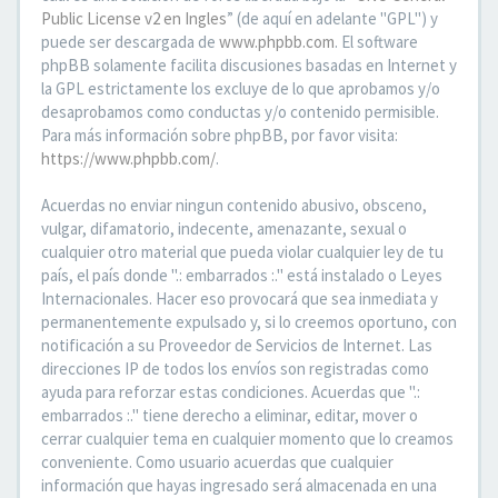
Public License v2 en Ingles
” (de aquí en adelante "GPL") y
puede ser descargada de
www.phpbb.com
. El software
phpBB solamente facilita discusiones basadas en Internet y
la GPL estrictamente los excluye de lo que aprobamos y/o
desaprobamos como conductas y/o contenido permisible.
Para más información sobre phpBB, por favor visita:
https://www.phpbb.com/
.
Acuerdas no enviar ningun contenido abusivo, obsceno,
vulgar, difamatorio, indecente, amenazante, sexual o
cualquier otro material que pueda violar cualquier ley de tu
país, el país donde ".: embarrados :." está instalado o Leyes
Internacionales. Hacer eso provocará que sea inmediata y
permanentemente expulsado y, si lo creemos oportuno, con
notificación a su Proveedor de Servicios de Internet. Las
direcciones IP de todos los envíos son registradas como
ayuda para reforzar estas condiciones. Acuerdas que ".:
embarrados :." tiene derecho a eliminar, editar, mover o
cerrar cualquier tema en cualquier momento que lo creamos
conveniente. Como usuario acuerdas que cualquier
información que hayas ingresado será almacenada en una