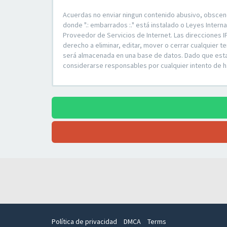
Acuerdas no enviar ningun contenido abusivo, obsceno, 
donde ".: embarrados :." está instalado o Leyes Inte
Proveedor de Servicios de Internet. Las direcciones I
derecho a eliminar, editar, mover o cerrar cualquie
será almacenada en una base de datos. Dado que esta i
considerarse responsables por cualquier intento de 
Política de privacidad
DMCA
Terms