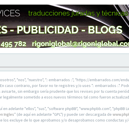
"nosotros", "nos", "nuestro", ".: embarrados :.", "https://embarrados.com/end
En caso contrario, por favor no te registres y/o uses ".: embarrados :.". P
visarte, sin embargo sería prudente que los revises por tu cuenta periódi
r legalmente sometido a esos nuevos términos tal como fueron actualiza
 en adelante "ellos", "sus", "software phpBB", "www.phpbb.com", "phpBB Li
en Ingles
” (de aquí en adelante "GPL") y puede ser descargada de
www.php
nte los excluye de lo que aprobamos y/o desaprobamos como conductas y/o