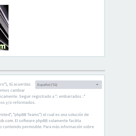
uro"), tú acuerdas
Español (Tú)
Idioma:
odemos cambiar
camente. Seguir registrado a ".: embarrados :."
dos y/o reformados.
mited", "phpBB Teams") el cual es una solución de
bb.com
. El software phpBB solamente facilita
 contenido permisible. Para más información sobre