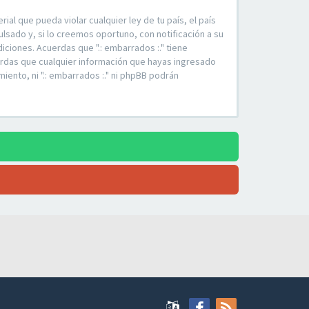
al que pueda violar cualquier ley de tu país, el país
sado y, si lo creemos oportuno, con notificación a su
ciones. Acuerdas que ".: embarrados :." tiene
erdas que cualquier información que hayas ingresado
ento, ni ".: embarrados :." ni phpBB podrán