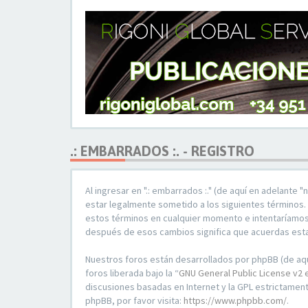
.: EMBARRADOS :. - REGISTRO
Al ingresar en ".: embarrados :." (de aquí en adelante 
estar legalmente sometido a los siguientes términos. 
estos términos en cualquier momento e intentaríamos a
después de esos cambios significa que acuerdas esta
Nuestros foros están desarrollados por phpBB (de aquí
foros liberada bajo la “
GNU General Public License v2 
discusiones basadas en Internet y la GPL estrictame
phpBB, por favor visita:
https://www.phpbb.com/
.