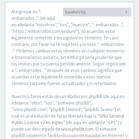
Al ingresar en ".:
Español (Tú)
Idioma:
embarrados :." (de aquí
en adelante "nosotros", "nos", "nuestro", ".: embarrados :.",
"https://embarrados.com/enduro"), tú acuerdas estar
legalmente sometido a los siguientes términos. En caso
contrario, por favor no te registres y/o uses ".: embarrados
:.". Podemos cambiar estos términos en cualquier momento
e intentaríamos avisarte, sin embargo sería prudente que
los revises por tu cuenta periódicamente. Seguir registrado
a ".: embarrados :." después de esos cambios significa que
acuerdas estar legalmente sometido a esos nuevos
términos tal como fueron actualizados y/o reformados.
Nuestros foros están desarrollados por phpBB (de aquí en
adelante "ellos", "sus", "software phpBB",
"www.phpbb.com", "phpBB Limited", "phpBB Teams") el
cual es una solución de foros liberada bajo la “
GNU General
Public License v2 en Ingles
” (de aquí en adelante "GPL") y
puede ser descargada de
www.phpbb.com
. El software
phpBB solamente facilita discusiones basadas en Internet y