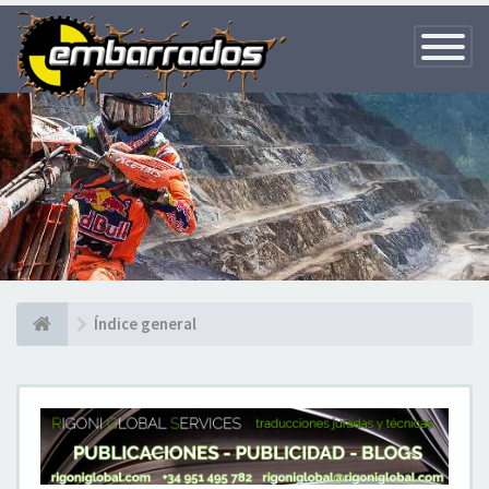
Toggle
Navigatio
Índice general