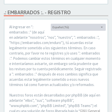
.: EMBARRADOS :. - REGISTRO
Al ingresar en ".:
Español (Tú)
Idioma:
embarrados :." (de aquí
en adelante "nosotros", "nos", "nuestro", ".: embarrados :.",
"https://embarrados.com/enduro"), tú acuerdas estar
legalmente sometido a los siguientes términos. En caso
contrario, por favor no te registres y/o uses ".: embarrados
:.". Podemos cambiar estos términos en cualquier momento
e intentaríamos avisarte, sin embargo sería prudente que
los revises por tu cuenta periódicamente. Seguir registrado
a ".: embarrados :." después de esos cambios significa que
acuerdas estar legalmente sometido a esos nuevos
términos tal como fueron actualizados y/o reformados.
Nuestros foros están desarrollados por phpBB (de aquí en
adelante "ellos", "sus", "software phpBB",
"www.phpbb.com", "phpBB Limited", "phpBB Teams") el
cual es una solución de foros liberada bajo la “
GNU General