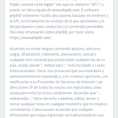
Public License v2 en Ingles
” (de aquí en adelante "GPL") y
puede ser descargada de
www.phpbb.com
. El software
phpBB solamente facilita discusiones basadas en Internet y
la GPL estrictamente los excluye de lo que aprobamos y/o
desaprobamos como conductas y/o contenido permisible.
Para más información sobre phpBB, por favor visita:
https://www.phpbb.com/
.
Acuerdas no enviar ningun contenido abusivo, obsceno,
vulgar, difamatorio, indecente, amenazante, sexual o
cualquier otro material que pueda violar cualquier ley de tu
país, el país donde ".: embarrados :." está instalado o Leyes
Internacionales. Hacer eso provocará que sea inmediata y
permanentemente expulsado y, si lo creemos oportuno, con
notificación a su Proveedor de Servicios de Internet. Las
direcciones IP de todos los envíos son registradas como
ayuda para reforzar estas condiciones. Acuerdas que ".:
embarrados :." tiene derecho a eliminar, editar, mover o
cerrar cualquier tema en cualquier momento que lo creamos
conveniente. Como usuario acuerdas que cualquier
información que hayas ingresado será almacenada en una