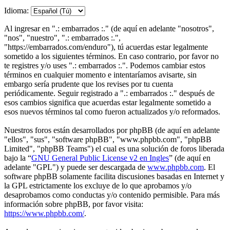
Idioma:
Al ingresar en ".: embarrados :." (de aquí en adelante "nosotros",
"nos", "nuestro", ".: embarrados :.",
"https://embarrados.com/enduro"), tú acuerdas estar legalmente
sometido a los siguientes términos. En caso contrario, por favor no
te registres y/o uses ".: embarrados :.". Podemos cambiar estos
términos en cualquier momento e intentaríamos avisarte, sin
embargo sería prudente que los revises por tu cuenta
periódicamente. Seguir registrado a ".: embarrados :." después de
esos cambios significa que acuerdas estar legalmente sometido a
esos nuevos términos tal como fueron actualizados y/o reformados.
Nuestros foros están desarrollados por phpBB (de aquí en adelante
"ellos", "sus", "software phpBB", "www.phpbb.com", "phpBB
Limited", "phpBB Teams") el cual es una solución de foros liberada
bajo la “
GNU General Public License v2 en Ingles
” (de aquí en
adelante "GPL") y puede ser descargada de
www.phpbb.com
. El
software phpBB solamente facilita discusiones basadas en Internet y
la GPL estrictamente los excluye de lo que aprobamos y/o
desaprobamos como conductas y/o contenido permisible. Para más
información sobre phpBB, por favor visita:
https://www.phpbb.com/
.