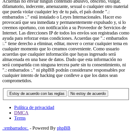
Acuerdas no enviar ningun contenido abusivo, obsceno, vulgar,
difamatorio, indecente, amenazante, sexual o cualquier otro material
que pueda violar cualquier ley de tu país, el país donde ".:
embarrados :." está instalado o Leyes Internacionales. Hacer eso
provocará que sea inmediata y permanentemente expulsado y, si lo
creemos oportuno, con notificación a su Proveedor de Servicios de
Internet. Las direcciones IP de todos los envíos son registradas como
ayuda para reforzar estas condiciones. Acuerdas que ".: embarrados
:." tiene derecho a eliminar, editar, mover o cerrar cualquier tema en
cualquier momento que lo creamos conveniente. Como usuario
acuerdas que cualquier información que hayas ingresado será
almacenada en una base de datos. Dado que esta información no
será compartida con ninguna tercera parte sin tu consentimiento, ni
".: embarrados :." ni phpBB podrán considerarse responsables por
cualquier intento de hacking que conlleve a que los datos sean
comprometidos.
Estoy de acuerdo con las reglas
No estoy de acuerdo
Política de privacidad
DMCA
Terms
.:embarrados:.
- Powered By
phpBB