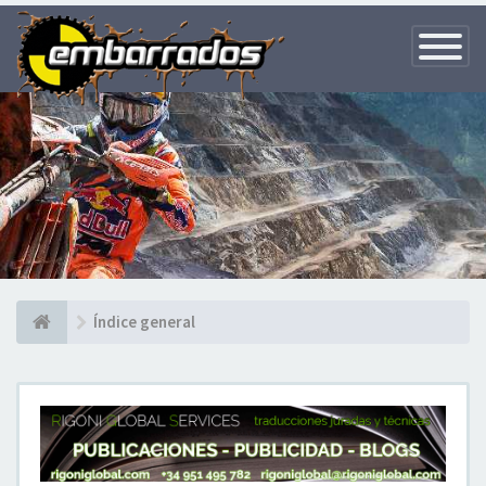
Toggle
Navigatio
Índice general