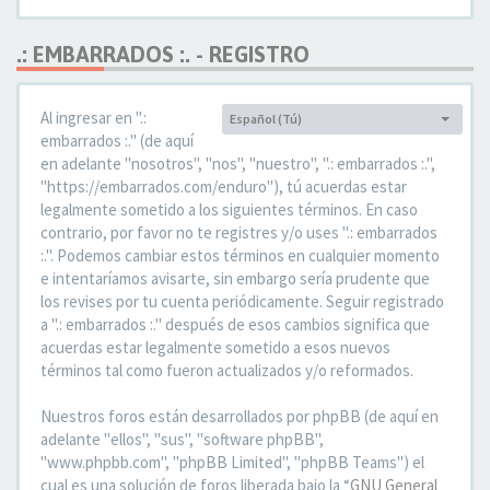
.: EMBARRADOS :. - REGISTRO
Al ingresar en ".:
Español (Tú)
Idioma:
embarrados :." (de aquí
en adelante "nosotros", "nos", "nuestro", ".: embarrados :.",
"https://embarrados.com/enduro"), tú acuerdas estar
legalmente sometido a los siguientes términos. En caso
contrario, por favor no te registres y/o uses ".: embarrados
:.". Podemos cambiar estos términos en cualquier momento
e intentaríamos avisarte, sin embargo sería prudente que
los revises por tu cuenta periódicamente. Seguir registrado
a ".: embarrados :." después de esos cambios significa que
acuerdas estar legalmente sometido a esos nuevos
términos tal como fueron actualizados y/o reformados.
Nuestros foros están desarrollados por phpBB (de aquí en
adelante "ellos", "sus", "software phpBB",
"www.phpbb.com", "phpBB Limited", "phpBB Teams") el
cual es una solución de foros liberada bajo la “
GNU General