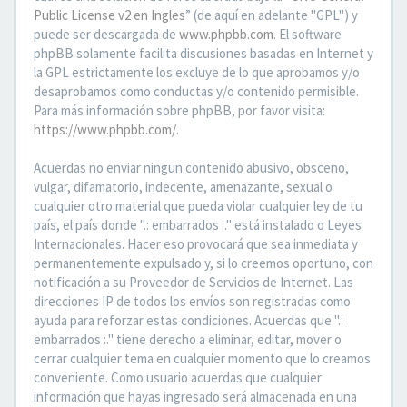
Public License v2 en Ingles
” (de aquí en adelante "GPL") y
puede ser descargada de
www.phpbb.com
. El software
phpBB solamente facilita discusiones basadas en Internet y
la GPL estrictamente los excluye de lo que aprobamos y/o
desaprobamos como conductas y/o contenido permisible.
Para más información sobre phpBB, por favor visita:
https://www.phpbb.com/
.
Acuerdas no enviar ningun contenido abusivo, obsceno,
vulgar, difamatorio, indecente, amenazante, sexual o
cualquier otro material que pueda violar cualquier ley de tu
país, el país donde ".: embarrados :." está instalado o Leyes
Internacionales. Hacer eso provocará que sea inmediata y
permanentemente expulsado y, si lo creemos oportuno, con
notificación a su Proveedor de Servicios de Internet. Las
direcciones IP de todos los envíos son registradas como
ayuda para reforzar estas condiciones. Acuerdas que ".:
embarrados :." tiene derecho a eliminar, editar, mover o
cerrar cualquier tema en cualquier momento que lo creamos
conveniente. Como usuario acuerdas que cualquier
información que hayas ingresado será almacenada en una