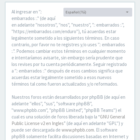
Al ingresar en ".:
Español (Tú)
Idioma:
embarrados :." (de aquí
en adelante "nosotros", "nos", "nuestro", ".: embarrados :.",
"https://embarrados.com/enduro"), tú acuerdas estar
legalmente sometido a los siguientes términos. En caso
contrario, por favor no te registres y/o uses ".: embarrados
:.". Podemos cambiar estos términos en cualquier momento
e intentaríamos avisarte, sin embargo sería prudente que
los revises por tu cuenta periódicamente. Seguir registrado
a ".: embarrados :." después de esos cambios significa que
acuerdas estar legalmente sometido a esos nuevos
términos tal como fueron actualizados y/o reformados.
Nuestros foros están desarrollados por phpBB (de aquí en
adelante "ellos", "sus", "software phpBB",
"www.phpbb.com", "phpBB Limited", "phpBB Teams") el
cual es una solución de foros liberada bajo la “
GNU General
Public License v2 en Ingles
” (de aquí en adelante "GPL") y
puede ser descargada de
www.phpbb.com
. El software
phpBB solamente facilita discusiones basadas en Internet y