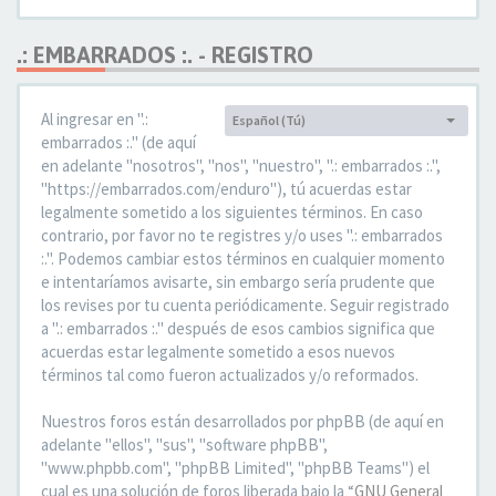
.: EMBARRADOS :. - REGISTRO
Al ingresar en ".:
Español (Tú)
Idioma:
embarrados :." (de aquí
en adelante "nosotros", "nos", "nuestro", ".: embarrados :.",
"https://embarrados.com/enduro"), tú acuerdas estar
legalmente sometido a los siguientes términos. En caso
contrario, por favor no te registres y/o uses ".: embarrados
:.". Podemos cambiar estos términos en cualquier momento
e intentaríamos avisarte, sin embargo sería prudente que
los revises por tu cuenta periódicamente. Seguir registrado
a ".: embarrados :." después de esos cambios significa que
acuerdas estar legalmente sometido a esos nuevos
términos tal como fueron actualizados y/o reformados.
Nuestros foros están desarrollados por phpBB (de aquí en
adelante "ellos", "sus", "software phpBB",
"www.phpbb.com", "phpBB Limited", "phpBB Teams") el
cual es una solución de foros liberada bajo la “
GNU General