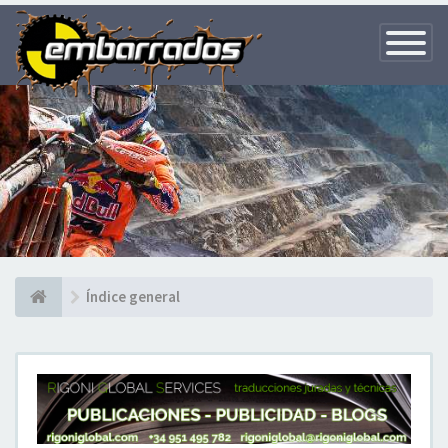
Toggle
Navigatio
Índice general