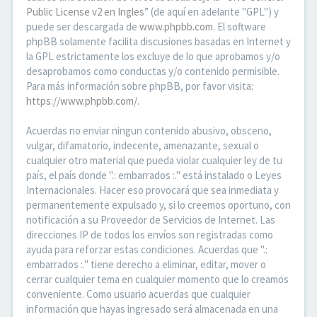
Public License v2 en Ingles
” (de aquí en adelante "GPL") y
puede ser descargada de
www.phpbb.com
. El software
phpBB solamente facilita discusiones basadas en Internet y
la GPL estrictamente los excluye de lo que aprobamos y/o
desaprobamos como conductas y/o contenido permisible.
Para más información sobre phpBB, por favor visita:
https://www.phpbb.com/
.
Acuerdas no enviar ningun contenido abusivo, obsceno,
vulgar, difamatorio, indecente, amenazante, sexual o
cualquier otro material que pueda violar cualquier ley de tu
país, el país donde ".: embarrados :." está instalado o Leyes
Internacionales. Hacer eso provocará que sea inmediata y
permanentemente expulsado y, si lo creemos oportuno, con
notificación a su Proveedor de Servicios de Internet. Las
direcciones IP de todos los envíos son registradas como
ayuda para reforzar estas condiciones. Acuerdas que ".:
embarrados :." tiene derecho a eliminar, editar, mover o
cerrar cualquier tema en cualquier momento que lo creamos
conveniente. Como usuario acuerdas que cualquier
información que hayas ingresado será almacenada en una