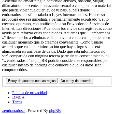
Acuerdas no enviar ningun contenido abusivo, obsceno, vulgar,
difamatorio, indecente, amenazante, sexual o cualquier otro material
que pueda violar cualquier ley de tu país, el país donde ".:
embarrados :." está instalado o Leyes Internacionales. Hacer eso
provocará que sea inmediata y permanentemente expulsado y, si lo
creemos oportuno, con notificación a su Proveedor de Servicios de
Internet. Las direcciones IP de todos los envíos son registradas como
ayuda para reforzar estas condiciones. Acuerdas que ".: embarrados
:." tiene derecho a eliminar, editar, mover o cerrar cualquier tema en
cualquier momento que lo creamos conveniente. Como usuario
acuerdas que cualquier información que hayas ingresado será
almacenada en una base de datos. Dado que esta información no
será compartida con ninguna tercera parte sin tu consentimiento, ni
".: embarrados :." ni phpBB podrán considerarse responsables por
cualquier intento de hacking que conlleve a que los datos sean
comprometidos.
Estoy de acuerdo con las reglas
No estoy de acuerdo
Política de privacidad
DMCA
Terms
.:embarrados:.
- Powered By
phpBB