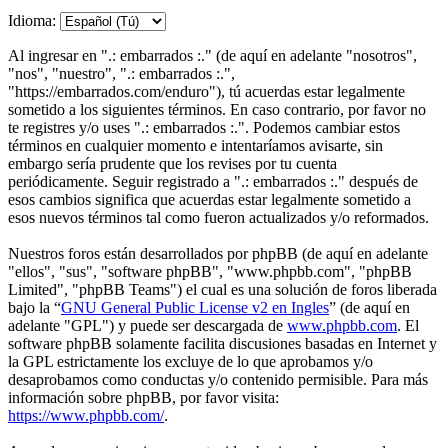
Idioma:
Al ingresar en ".: embarrados :." (de aquí en adelante "nosotros",
"nos", "nuestro", ".: embarrados :.",
"https://embarrados.com/enduro"), tú acuerdas estar legalmente
sometido a los siguientes términos. En caso contrario, por favor no
te registres y/o uses ".: embarrados :.". Podemos cambiar estos
términos en cualquier momento e intentaríamos avisarte, sin
embargo sería prudente que los revises por tu cuenta
periódicamente. Seguir registrado a ".: embarrados :." después de
esos cambios significa que acuerdas estar legalmente sometido a
esos nuevos términos tal como fueron actualizados y/o reformados.
Nuestros foros están desarrollados por phpBB (de aquí en adelante
"ellos", "sus", "software phpBB", "www.phpbb.com", "phpBB
Limited", "phpBB Teams") el cual es una solución de foros liberada
bajo la “
GNU General Public License v2 en Ingles
” (de aquí en
adelante "GPL") y puede ser descargada de
www.phpbb.com
. El
software phpBB solamente facilita discusiones basadas en Internet y
la GPL estrictamente los excluye de lo que aprobamos y/o
desaprobamos como conductas y/o contenido permisible. Para más
información sobre phpBB, por favor visita:
https://www.phpbb.com/
.