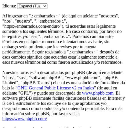
Idioma:
Al ingresar en ".: embarrados :." (de aquí en adelante "nosotros",
"nos", "nuestro", ".: embarrados :.",
"https://embarrados.com/enduro"), tú acuerdas estar legalmente
sometido a los siguientes términos. En caso contrario, por favor no
te registres y/o uses ".: embarrados :.". Podemos cambiar estos
términos en cualquier momento e intentaríamos avisarte, sin
embargo sería prudente que los revises por tu cuenta
periódicamente. Seguir registrado a ".: embarrados :." después de
esos cambios significa que acuerdas estar legalmente sometido a
esos nuevos términos tal como fueron actualizados y/o reformados.
Nuestros foros están desarrollados por phpBB (de aquí en adelante
"ellos", "sus", "software phpBB", "www.phpbb.com", "phpBB
Limited", "phpBB Teams") el cual es una solución de foros liberada
bajo la “
GNU General Public License v2 en Ingles
” (de aquí en
adelante "GPL") y puede ser descargada de
www.phpbb.com
. El
software phpBB solamente facilita discusiones basadas en Internet y
la GPL estrictamente los excluye de lo que aprobamos y/o
desaprobamos como conductas y/o contenido permisible. Para más
información sobre phpBB, por favor visita:
https://www.phpbb.com/
.