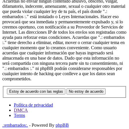
Acuerdas no enviar ningun contenido abusivo, obsceno, vulgar,
difamatorio, indecente, amenazante, sexual o cualquier otro material
que pueda violar cualquier ley de tu país, el país donde ".:
embarrados :." está instalado o Leyes Internacionales. Hacer eso
provocará que sea inmediata y permanentemente expulsado y, si lo
creemos oportuno, con notificación a su Proveedor de Servicios de
Internet. Las direcciones IP de todos los envíos son registradas como
ayuda para reforzar estas condiciones. Acuerdas que ".: embarrados
:." tiene derecho a eliminar, editar, mover o cerrar cualquier tema en
cualquier momento que lo creamos conveniente. Como usuario
acuerdas que cualquier información que hayas ingresado será
almacenada en una base de datos. Dado que esta información no
será compartida con ninguna tercera parte sin tu consentimiento, ni
".: embarrados :." ni phpBB podrán considerarse responsables por
cualquier intento de hacking que conlleve a que los datos sean
comprometidos.
Estoy de acuerdo con las reglas
No estoy de acuerdo
Política de privacidad
DMCA
Terms
.:embarrados:.
- Powered By
phpBB