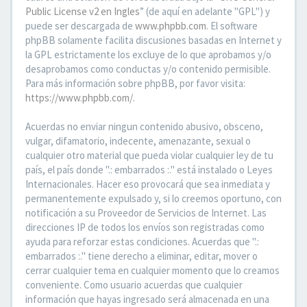
Public License v2 en Ingles
” (de aquí en adelante "GPL") y
puede ser descargada de
www.phpbb.com
. El software
phpBB solamente facilita discusiones basadas en Internet y
la GPL estrictamente los excluye de lo que aprobamos y/o
desaprobamos como conductas y/o contenido permisible.
Para más información sobre phpBB, por favor visita:
https://www.phpbb.com/
.
Acuerdas no enviar ningun contenido abusivo, obsceno,
vulgar, difamatorio, indecente, amenazante, sexual o
cualquier otro material que pueda violar cualquier ley de tu
país, el país donde ".: embarrados :." está instalado o Leyes
Internacionales. Hacer eso provocará que sea inmediata y
permanentemente expulsado y, si lo creemos oportuno, con
notificación a su Proveedor de Servicios de Internet. Las
direcciones IP de todos los envíos son registradas como
ayuda para reforzar estas condiciones. Acuerdas que ".:
embarrados :." tiene derecho a eliminar, editar, mover o
cerrar cualquier tema en cualquier momento que lo creamos
conveniente. Como usuario acuerdas que cualquier
información que hayas ingresado será almacenada en una