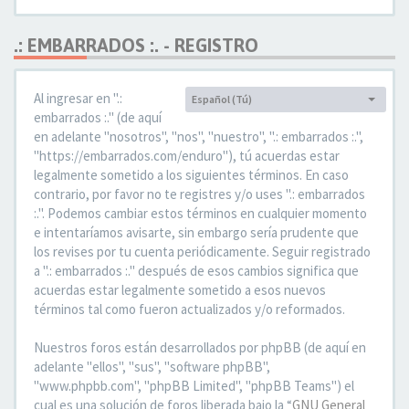
.: EMBARRADOS :. - REGISTRO
Al ingresar en ".:
Español (Tú)
Idioma:
embarrados :." (de aquí
en adelante "nosotros", "nos", "nuestro", ".: embarrados :.",
"https://embarrados.com/enduro"), tú acuerdas estar
legalmente sometido a los siguientes términos. En caso
contrario, por favor no te registres y/o uses ".: embarrados
:.". Podemos cambiar estos términos en cualquier momento
e intentaríamos avisarte, sin embargo sería prudente que
los revises por tu cuenta periódicamente. Seguir registrado
a ".: embarrados :." después de esos cambios significa que
acuerdas estar legalmente sometido a esos nuevos
términos tal como fueron actualizados y/o reformados.
Nuestros foros están desarrollados por phpBB (de aquí en
adelante "ellos", "sus", "software phpBB",
"www.phpbb.com", "phpBB Limited", "phpBB Teams") el
cual es una solución de foros liberada bajo la “
GNU General