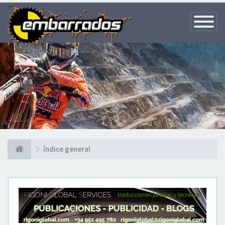
Toggle
Navigatio
Índice general