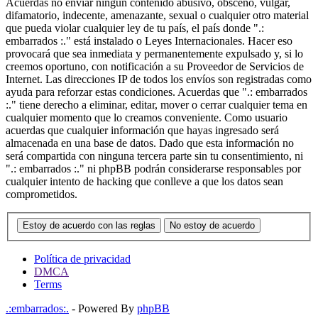
Acuerdas no enviar ningun contenido abusivo, obsceno, vulgar,
difamatorio, indecente, amenazante, sexual o cualquier otro material
que pueda violar cualquier ley de tu país, el país donde ".:
embarrados :." está instalado o Leyes Internacionales. Hacer eso
provocará que sea inmediata y permanentemente expulsado y, si lo
creemos oportuno, con notificación a su Proveedor de Servicios de
Internet. Las direcciones IP de todos los envíos son registradas como
ayuda para reforzar estas condiciones. Acuerdas que ".: embarrados
:." tiene derecho a eliminar, editar, mover o cerrar cualquier tema en
cualquier momento que lo creamos conveniente. Como usuario
acuerdas que cualquier información que hayas ingresado será
almacenada en una base de datos. Dado que esta información no
será compartida con ninguna tercera parte sin tu consentimiento, ni
".: embarrados :." ni phpBB podrán considerarse responsables por
cualquier intento de hacking que conlleve a que los datos sean
comprometidos.
Estoy de acuerdo con las reglas
No estoy de acuerdo
Política de privacidad
DMCA
Terms
.:embarrados:.
- Powered By
phpBB