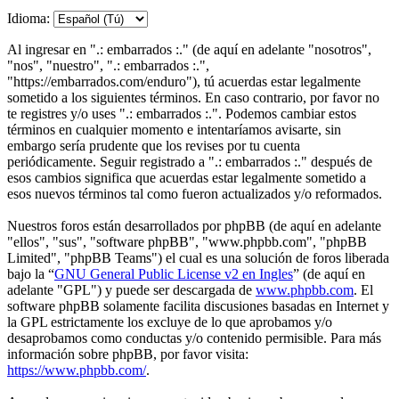
Idioma:
Al ingresar en ".: embarrados :." (de aquí en adelante "nosotros",
"nos", "nuestro", ".: embarrados :.",
"https://embarrados.com/enduro"), tú acuerdas estar legalmente
sometido a los siguientes términos. En caso contrario, por favor no
te registres y/o uses ".: embarrados :.". Podemos cambiar estos
términos en cualquier momento e intentaríamos avisarte, sin
embargo sería prudente que los revises por tu cuenta
periódicamente. Seguir registrado a ".: embarrados :." después de
esos cambios significa que acuerdas estar legalmente sometido a
esos nuevos términos tal como fueron actualizados y/o reformados.
Nuestros foros están desarrollados por phpBB (de aquí en adelante
"ellos", "sus", "software phpBB", "www.phpbb.com", "phpBB
Limited", "phpBB Teams") el cual es una solución de foros liberada
bajo la “
GNU General Public License v2 en Ingles
” (de aquí en
adelante "GPL") y puede ser descargada de
www.phpbb.com
. El
software phpBB solamente facilita discusiones basadas en Internet y
la GPL estrictamente los excluye de lo que aprobamos y/o
desaprobamos como conductas y/o contenido permisible. Para más
información sobre phpBB, por favor visita:
https://www.phpbb.com/
.