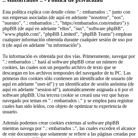
Esta política explica con detalle cómo ".: embarrados :." junto con
sus empresas asociadas (de aquí en adelante "nosotros", "nos",
"nuestro", ".: embarrados :.", "https://embarrados.com/enduro") y
phpBB (de aquí en adelante "ellos", "sus", "software phpBB",
"www.phpbb.com", "phpBB Limited", "phpBB Teams") emplean
cualquier información obtenida durante cualquier sesión de uso por
ti (de aquí en adelante "tu información").
Tu información es obtenida por dos vías. Primeramente, navegar por
".: embarrados :." hará al software phpBB crear un número de
cookies, las cuales son un pequeño archivo de texto que se
descargan en los archivos temporales del navegador de tu PC. Las
primeras dos cookies sólo contienen un identificador de usuario (de
aquí en adelante "user-id") y un identificador de sesión anónima (de
aquí en adelante "session-id"), automáticamente asignada a ti por el
software phpBB. Una tercera cookie se creará una vez que hayas
navegado por temas en ".: embarrados :." y se emplea para registrar
cuales han sido leídos, con objeto de optimizar tu experiencia de
usuario.
Además podemos crear cookies externas al software phpBB
mientras navega por ".: embarrados :.", las cuales exceden el alcance
de este documento que solamente se refiere a las páginas creadas por