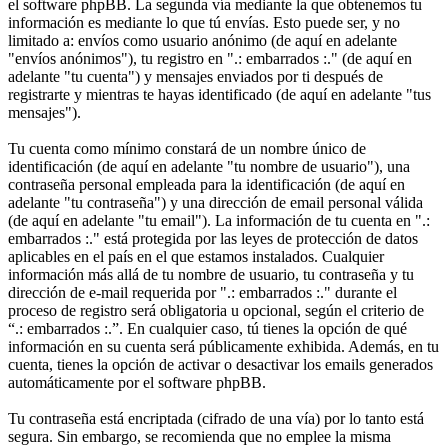
el software phpBB. La segunda vía mediante la que obtenemos tu
información es mediante lo que tú envías. Esto puede ser, y no
limitado a: envíos como usuario anónimo (de aquí en adelante
"envíos anónimos"), tu registro en ".: embarrados :." (de aquí en
adelante "tu cuenta") y mensajes enviados por ti después de
registrarte y mientras te hayas identificado (de aquí en adelante "tus
mensajes").
Tu cuenta como mínimo constará de un nombre único de
identificación (de aquí en adelante "tu nombre de usuario"), una
contraseña personal empleada para la identificación (de aquí en
adelante "tu contraseña") y una dirección de email personal válida
(de aquí en adelante "tu email"). La información de tu cuenta en ".:
embarrados :." está protegida por las leyes de protección de datos
aplicables en el país en el que estamos instalados. Cualquier
información más allá de tu nombre de usuario, tu contraseña y tu
dirección de e-mail requerida por ".: embarrados :." durante el
proceso de registro será obligatoria u opcional, según el criterio de
“.: embarrados :.”. En cualquier caso, tú tienes la opción de qué
información en su cuenta será públicamente exhibida. Además, en tu
cuenta, tienes la opción de activar o desactivar los emails generados
automáticamente por el software phpBB.
Tu contraseña está encriptada (cifrado de una vía) por lo tanto está
segura. Sin embargo, se recomienda que no emplee la misma