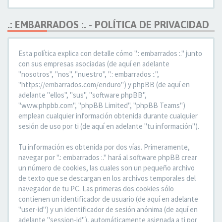
.: EMBARRADOS :. - POLÍTICA DE PRIVACIDAD
Esta política explica con detalle cómo ".: embarrados :." junto
con sus empresas asociadas (de aquí en adelante
"nosotros", "nos", "nuestro", ".: embarrados :.",
"https://embarrados.com/enduro") y phpBB (de aquí en
adelante "ellos", "sus", "software phpBB",
"www.phpbb.com", "phpBB Limited", "phpBB Teams")
emplean cualquier información obtenida durante cualquier
sesión de uso por ti (de aquí en adelante "tu información").
Tu información es obtenida por dos vías. Primeramente,
navegar por ".: embarrados :." hará al software phpBB crear
un número de cookies, las cuales son un pequeño archivo
de texto que se descargan en los archivos temporales del
navegador de tu PC. Las primeras dos cookies sólo
contienen un identificador de usuario (de aquí en adelante
"user-id") y un identificador de sesión anónima (de aquí en
adelante "session-id"), automáticamente asignada a ti por