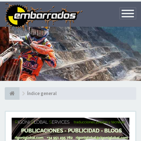
Toggle
Navigatio
Índice general