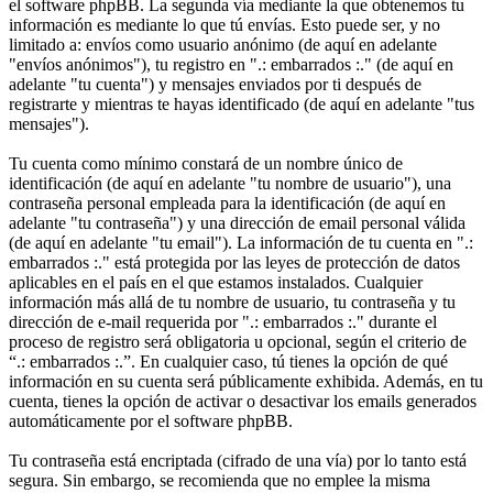
el software phpBB. La segunda vía mediante la que obtenemos tu
información es mediante lo que tú envías. Esto puede ser, y no
limitado a: envíos como usuario anónimo (de aquí en adelante
"envíos anónimos"), tu registro en ".: embarrados :." (de aquí en
adelante "tu cuenta") y mensajes enviados por ti después de
registrarte y mientras te hayas identificado (de aquí en adelante "tus
mensajes").
Tu cuenta como mínimo constará de un nombre único de
identificación (de aquí en adelante "tu nombre de usuario"), una
contraseña personal empleada para la identificación (de aquí en
adelante "tu contraseña") y una dirección de email personal válida
(de aquí en adelante "tu email"). La información de tu cuenta en ".:
embarrados :." está protegida por las leyes de protección de datos
aplicables en el país en el que estamos instalados. Cualquier
información más allá de tu nombre de usuario, tu contraseña y tu
dirección de e-mail requerida por ".: embarrados :." durante el
proceso de registro será obligatoria u opcional, según el criterio de
“.: embarrados :.”. En cualquier caso, tú tienes la opción de qué
información en su cuenta será públicamente exhibida. Además, en tu
cuenta, tienes la opción de activar o desactivar los emails generados
automáticamente por el software phpBB.
Tu contraseña está encriptada (cifrado de una vía) por lo tanto está
segura. Sin embargo, se recomienda que no emplee la misma