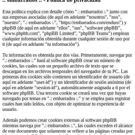
Esta política explica con detalle cómo ".: embarrados :." junto con
sus empresas asociadas (de aquí en adelante "nosotros", "nos",
"nuestro", ".: embarrados :.", "https://embarrados.com/enduro") y
phpBB (de aquí en adelante "ellos", "sus", "software phpBB",
"www.phpbb.com", "phpBB Limited", "phpBB Teams") emplean
cualquier información obtenida durante cualquier sesión de uso por
ti (de aquí en adelante "tu información").
Tu información es obtenida por dos vías. Primeramente, navegar por
".: embarrados :." hará al software phpBB crear un número de
cookies, las cuales son un pequeño archivo de texto que se
descargan en los archivos temporales del navegador de tu PC. Las
primeras dos cookies sólo contienen un identificador de usuario (de
aquí en adelante "user-id") y un identificador de sesión anónima (de
aquí en adelante "session-id"), automáticamente asignada a ti por el
software phpBB. Una tercera cookie se creará una vez que hayas
navegado por temas en ".: embarrados :." y se emplea para registrar
cuales han sido leídos, con objeto de optimizar tu experiencia de
usuario.
Además podemos crear cookies externas al software phpBB
mientras navega por ".: embarrados :.", las cuales exceden el alcance
de este documento que solamente se refiere a las páginas creadas por