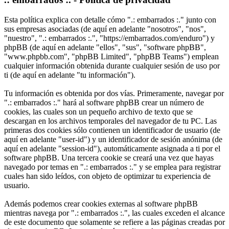
Esta política explica con detalle cómo ".: embarrados :." junto con
sus empresas asociadas (de aquí en adelante "nosotros", "nos",
"nuestro", ".: embarrados :.", "https://embarrados.com/enduro") y
phpBB (de aquí en adelante "ellos", "sus", "software phpBB",
"www.phpbb.com", "phpBB Limited", "phpBB Teams") emplean
cualquier información obtenida durante cualquier sesión de uso por
ti (de aquí en adelante "tu información").
Tu información es obtenida por dos vías. Primeramente, navegar por
".: embarrados :." hará al software phpBB crear un número de
cookies, las cuales son un pequeño archivo de texto que se
descargan en los archivos temporales del navegador de tu PC. Las
primeras dos cookies sólo contienen un identificador de usuario (de
aquí en adelante "user-id") y un identificador de sesión anónima (de
aquí en adelante "session-id"), automáticamente asignada a ti por el
software phpBB. Una tercera cookie se creará una vez que hayas
navegado por temas en ".: embarrados :." y se emplea para registrar
cuales han sido leídos, con objeto de optimizar tu experiencia de
usuario.
Además podemos crear cookies externas al software phpBB
mientras navega por ".: embarrados :.", las cuales exceden el alcance
de este documento que solamente se refiere a las páginas creadas por