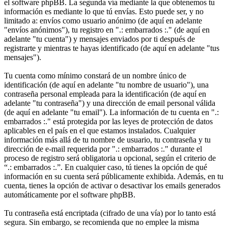
el software phpBB. La segunda vía mediante la que obtenemos tu
información es mediante lo que tú envías. Esto puede ser, y no
limitado a: envíos como usuario anónimo (de aquí en adelante
"envíos anónimos"), tu registro en ".: embarrados :." (de aquí en
adelante "tu cuenta") y mensajes enviados por ti después de
registrarte y mientras te hayas identificado (de aquí en adelante "tus
mensajes").
Tu cuenta como mínimo constará de un nombre único de
identificación (de aquí en adelante "tu nombre de usuario"), una
contraseña personal empleada para la identificación (de aquí en
adelante "tu contraseña") y una dirección de email personal válida
(de aquí en adelante "tu email"). La información de tu cuenta en ".:
embarrados :." está protegida por las leyes de protección de datos
aplicables en el país en el que estamos instalados. Cualquier
información más allá de tu nombre de usuario, tu contraseña y tu
dirección de e-mail requerida por ".: embarrados :." durante el
proceso de registro será obligatoria u opcional, según el criterio de
“.: embarrados :.”. En cualquier caso, tú tienes la opción de qué
información en su cuenta será públicamente exhibida. Además, en tu
cuenta, tienes la opción de activar o desactivar los emails generados
automáticamente por el software phpBB.
Tu contraseña está encriptada (cifrado de una vía) por lo tanto está
segura. Sin embargo, se recomienda que no emplee la misma