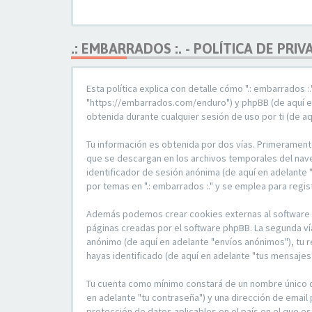
.: EMBARRADOS :. - POLÍTICA DE PRI
Esta política explica con detalle cómo ".: embarrados :
"https://embarrados.com/enduro") y phpBB (de aquí en
obtenida durante cualquier sesión de uso por ti (de aq
Tu información es obtenida por dos vías. Primeramente
que se descargan en los archivos temporales del naveg
identificador de sesión anónima (de aquí en adelante
por temas en ".: embarrados :." y se emplea para regis
Además podemos crear cookies externas al software ph
páginas creadas por el software phpBB. La segunda ví
anónimo (de aquí en adelante "envíos anónimos"), tu re
hayas identificado (de aquí en adelante "tus mensajes"
Tu cuenta como mínimo constará de un nombre único de 
en adelante "tu contraseña") y una dirección de email p
protección de datos aplicables en el país en el que es