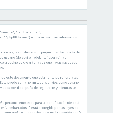
nuestro", ".: embarrados :.",
ted", "phpBB Teams") emplean cualquier información
e cookies, las cuales son un pequeño archivo de texto
 usuario (de aquí en adelante "user-id") y un
tercera cookie se creará una vez que hayas navegado
io.
e de este documento que solamente se refiere a las
Esto puede ser, y no limitado a: envíos como usuario
nviados por ti después de registrarte y mientras te
ña personal empleada para la identificación (de aquí
 en ".: embarrados :." está protegida por las leyes de
u contraseña y tu dirección de e-mail requerida por ".: