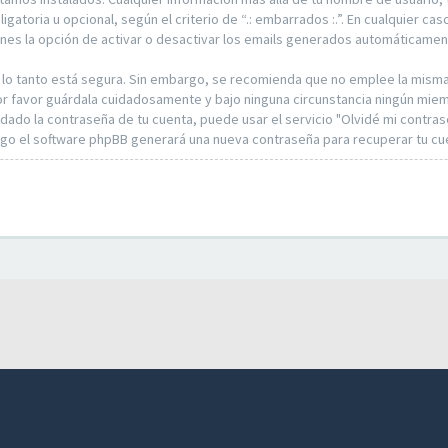
gatoria u opcional, según el criterio de “.: embarrados :.”. En cualquier ca
enes la opción de activar o desactivar los emails generados automáticamen
or lo tanto está segura. Sin embargo, se recomienda que no emplee la mism
 por favor guárdala cuidadosamente y bajo ninguna circunstancia ningún miemb
idado la contraseña de tu cuenta, puede usar el servicio "Olvidé mi contra
luego el software phpBB generará una nueva contraseña para recuperar tu cu