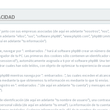
VACIDAD
." junto con sus empresas asociadas (de aquí en adelante "nosotros", "nos", "
 adelante "ellos", "sus", "software phpBB", "www.phpbb.com", "phpBB Limi
uí en adelante "tu información").
, navegar por ".: embarrados :." hará al software phpBB crear un número d
ador de tu PC. Las primeras dos cookies sólo contienen un identificador de
 "session-id"), automáticamente asignada a ti por el software phpBB. Una 
trar cuales han sido leídos, con objeto de optimizar tu experiencia de usuar
pBB mientras navega por ".: embarrados :.", las cuales exceden el alcanc
a mediante la que obtenemos tu información es mediante lo que tú envías. 
gistro en ".: embarrados :." (de aquí en adelante "tu cuenta") y mensajes e
).
identificación (de aquí en adelante "tu nombre de usuario"), una contrase
ersonal válida (de aquí en adelante "tu email"). La información de tu cuenta
tamos instalados. Cualquier información más allá de tu nombre de usuario, t