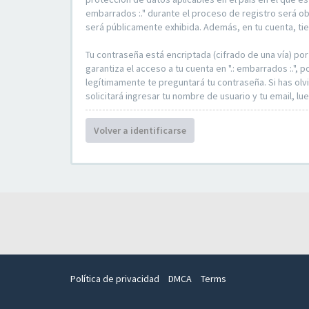
embarrados :." durante el proceso de registro será obli
será públicamente exhibida. Además, en tu cuenta, ti
Tu contraseña está encriptada (cifrado de una vía) p
garantiza el acceso a tu cuenta en ".: embarrados :.",
legítimamente te preguntará tu contraseña. Si has olv
solicitará ingresar tu nombre de usuario y tu email, 
Volver a identificarse
Política de privacidad
DMCA
Terms