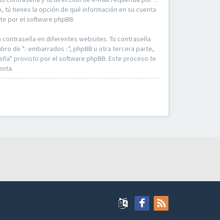
so, tú tienes la opción de qué información en su cuenta
te por el software phpBB.
a contraseña en diferentes websites. Tu contraseña
ro de ".: embarrados :.", phpBB u otra tercera parte,
seña" provisto por el software phpBB. Este proceso te
enta.