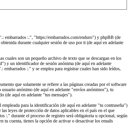
, ".: embarrados :.", "https://embarrados.com/enduro") y phpBB (de
enida durante cualquier sesión de uso por ti (de aquí en adelante
as cuales son un pequeño archivo de texto que se descargan en los
d") y un identificador de sesión anónima (de aquí en adelante
 embarrados :." y se emplea para registrar cuales han sido leídos,
mento que solamente se refiere a las páginas creadas por el software
o usuario anónimo (de aquí en adelante "envíos anónimos"), tu
ado (de aquí en adelante "tus mensajes").
empleada para la identificación (de aquí en adelante "tu contraseña")
 las leyes de protección de datos aplicables en el país en el que
s :." durante el proceso de registro será obligatoria u opcional, según
n tu cuenta, tienes la opción de activar o desactivar los emails