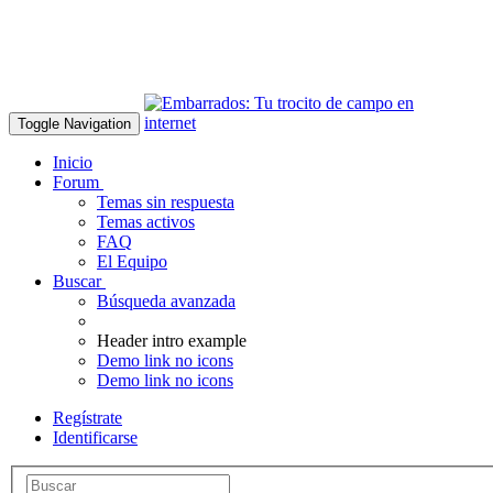
Toggle Navigation
Inicio
Forum
Temas sin respuesta
Temas activos
FAQ
El Equipo
Buscar
Búsqueda avanzada
Header intro example
Demo link no icons
Demo link no icons
Regístrate
Identificarse