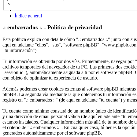
×
Índice general
.: embarrados :. - Política de privacidad
Esta política explica con detalle cómo ".: embarrados :." junto con s
aquí en adelante "ellos", "sus", "software phpBB", "www.phpbb.com"
"tu información").
Tu información es obtenida por dos vías. Primeramente, navegar por "
archivos temporales del navegador de tu PC. Las primeras dos cookies 
"session-id"), automáticamente asignada a ti por el software phpBB. U
con objeto de optimizar tu experiencia de usuario.
Además podemos crear cookies externas al software phpBB mientras nav
phpBB. La segunda vía mediante la que obtenemos tu información es m
registro en ".: embarrados :." (de aquí en adelante "tu cuenta") y mens
Tu cuenta como mínimo constará de un nombre único de identificación 
y una dirección de email personal válida (de aquí en adelante "tu email
estamos instalados. Cualquier información más allá de tu nombre de usu
el criterio de “.: embarrados :.”. En cualquier caso, tú tienes la opci
generados automáticamente por el software phpBB.