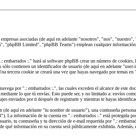
us empresas asociadas (de aquí en adelante "nosotros", "nos", "nuestro"
, "phpBB Limited", "phpBB Teams") emplean cualquier información obt
.: embarrados :." hará al software phpBB crear un número de cookies, l
sólo contienen un identificador de usuario (de aquí en adelante "user-i
na tercera cookie se creará una vez que hayas navegado por temas en ".:
ega por ".: embarrados :.", las cuales exceden el alcance de este docu
ediante lo que tú envías. Esto puede ser, y no limitado a: envíos com
ajes enviados por ti después de registrarte y mientras te hayas identific
(de aquí en adelante "tu nombre de usuario"), una contraseña personal 
"). La información de tu cuenta en ".: embarrados :." está protegida por
ario, tu contraseña y tu dirección de e-mail requerida por ".: embarrado
ón de qué información en su cuenta será públicamente exhibida. Además, e