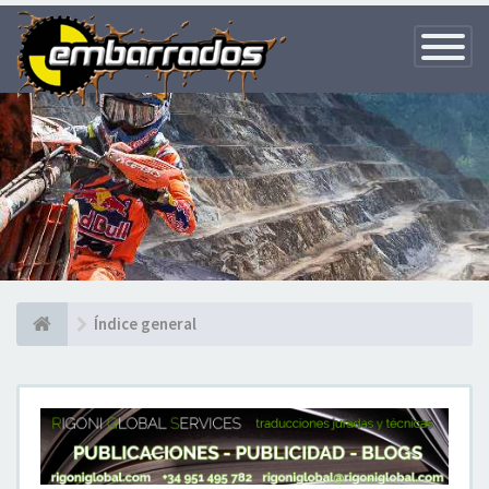
Toggle
Navigatio
Índice general