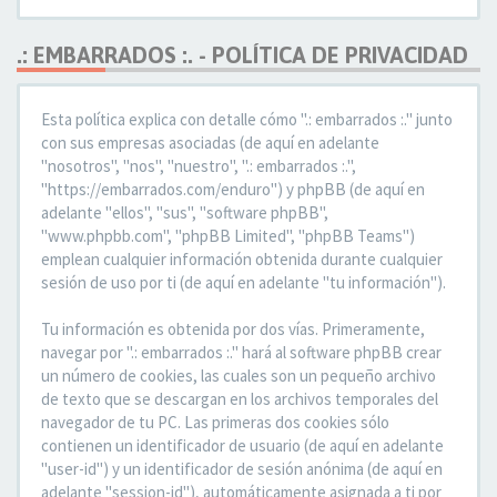
.: EMBARRADOS :. - POLÍTICA DE PRIVACIDAD
Esta política explica con detalle cómo ".: embarrados :." junto
con sus empresas asociadas (de aquí en adelante
"nosotros", "nos", "nuestro", ".: embarrados :.",
"https://embarrados.com/enduro") y phpBB (de aquí en
adelante "ellos", "sus", "software phpBB",
"www.phpbb.com", "phpBB Limited", "phpBB Teams")
emplean cualquier información obtenida durante cualquier
sesión de uso por ti (de aquí en adelante "tu información").
Tu información es obtenida por dos vías. Primeramente,
navegar por ".: embarrados :." hará al software phpBB crear
un número de cookies, las cuales son un pequeño archivo
de texto que se descargan en los archivos temporales del
navegador de tu PC. Las primeras dos cookies sólo
contienen un identificador de usuario (de aquí en adelante
"user-id") y un identificador de sesión anónima (de aquí en
adelante "session-id"), automáticamente asignada a ti por