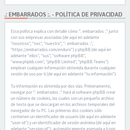
.: EMBARRADOS :. - POLÍTICA DE PRIVACIDAD
Esta política explica con detalle cómo ".: embarrados :." junto
con sus empresas asociadas (de aquí en adelante
"nosotros", "nos", "nuestro", ".: embarrados :.",
"https://embarrados.com/enduro") y phpBB (de aquí en
adelante "ellos", "sus", "software phpBB",
"www.phpbb.com", "phpBB Limited", "phpBB Teams")
emplean cualquier información obtenida durante cualquier
sesión de uso por ti (de aquí en adelante "tu información").
Tu información es obtenida por dos vías. Primeramente,
navegar por ".: embarrados :." hará al software phpBB crear
un número de cookies, las cuales son un pequeño archivo
de texto que se descargan en los archivos temporales del
navegador de tu PC. Las primeras dos cookies sólo
contienen un identificador de usuario (de aquí en adelante
"user-id") y un identificador de sesión anónima (de aquí en
adelante "session-id"), automáticamente asignada a ti por