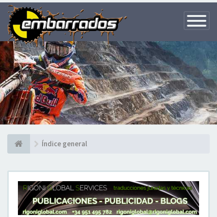
Toggle
Navigatio
Índice general