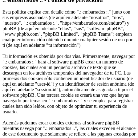
Esta política explica con detalle cómo ".: embarrados :." junto con
sus empresas asociadas (de aquí en adelante "nosotros", "nos",
"nuestro", ".: embarrados :.", "https://embarrados.com/enduro") y
phpBB (de aquí en adelante "ellos", "sus", "software phpBB",
"www.phpbb.com", "phpBB Limited", "phpBB Teams") emplean
cualquier información obtenida durante cualquier sesión de uso por
ti (de aquí en adelante "tu información").
Tu información es obtenida por dos vías. Primeramente, navegar por
".: embarrados :." hará al software phpBB crear un número de
cookies, las cuales son un pequeño archivo de texto que se
descargan en los archivos temporales del navegador de tu PC. Las
primeras dos cookies sólo contienen un identificador de usuario (de
aquí en adelante "user-id") y un identificador de sesión anónima (de
aquí en adelante "session-id"), automáticamente asignada a ti por el
software phpBB. Una tercera cookie se creará una vez que hayas
navegado por temas en ".: embarrados :." y se emplea para registrar
cuales han sido leídos, con objeto de optimizar tu experiencia de
usuario.
Además podemos crear cookies externas al software phpBB
mientras navega por ".: embarrados :.", las cuales exceden el alcance
de este documento que solamente se refiere a las páginas creadas por