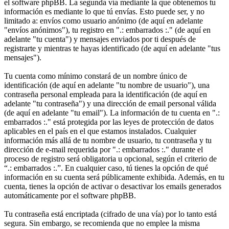
el software phpBB. La segunda vía mediante la que obtenemos tu
información es mediante lo que tú envías. Esto puede ser, y no
limitado a: envíos como usuario anónimo (de aquí en adelante
"envíos anónimos"), tu registro en ".: embarrados :." (de aquí en
adelante "tu cuenta") y mensajes enviados por ti después de
registrarte y mientras te hayas identificado (de aquí en adelante "tus
mensajes").
Tu cuenta como mínimo constará de un nombre único de
identificación (de aquí en adelante "tu nombre de usuario"), una
contraseña personal empleada para la identificación (de aquí en
adelante "tu contraseña") y una dirección de email personal válida
(de aquí en adelante "tu email"). La información de tu cuenta en ".:
embarrados :." está protegida por las leyes de protección de datos
aplicables en el país en el que estamos instalados. Cualquier
información más allá de tu nombre de usuario, tu contraseña y tu
dirección de e-mail requerida por ".: embarrados :." durante el
proceso de registro será obligatoria u opcional, según el criterio de
“.: embarrados :.”. En cualquier caso, tú tienes la opción de qué
información en su cuenta será públicamente exhibida. Además, en tu
cuenta, tienes la opción de activar o desactivar los emails generados
automáticamente por el software phpBB.
Tu contraseña está encriptada (cifrado de una vía) por lo tanto está
segura. Sin embargo, se recomienda que no emplee la misma