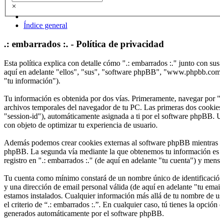
×
Índice general
.: embarrados :. - Política de privacidad
Esta política explica con detalle cómo ".: embarrados :." junto con s
aquí en adelante "ellos", "sus", "software phpBB", "www.phpbb.com"
"tu información").
Tu información es obtenida por dos vías. Primeramente, navegar por "
archivos temporales del navegador de tu PC. Las primeras dos cookies 
"session-id"), automáticamente asignada a ti por el software phpBB. U
con objeto de optimizar tu experiencia de usuario.
Además podemos crear cookies externas al software phpBB mientras nav
phpBB. La segunda vía mediante la que obtenemos tu información es m
registro en ".: embarrados :." (de aquí en adelante "tu cuenta") y mens
Tu cuenta como mínimo constará de un nombre único de identificación 
y una dirección de email personal válida (de aquí en adelante "tu email
estamos instalados. Cualquier información más allá de tu nombre de usu
el criterio de “.: embarrados :.”. En cualquier caso, tú tienes la opci
generados automáticamente por el software phpBB.