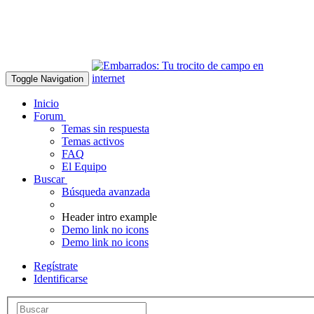
Toggle Navigation
Inicio
Forum
Temas sin respuesta
Temas activos
FAQ
El Equipo
Buscar
Búsqueda avanzada
Header intro example
Demo link no icons
Demo link no icons
Regístrate
Identificarse