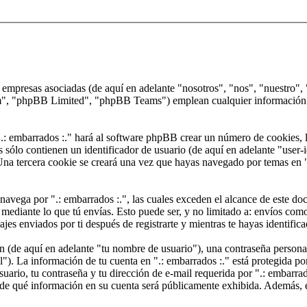
us empresas asociadas (de aquí en adelante "nosotros", "nos", "nuestro"
, "phpBB Limited", "phpBB Teams") emplean cualquier información obt
.: embarrados :." hará al software phpBB crear un número de cookies, l
sólo contienen un identificador de usuario (de aquí en adelante "user-i
na tercera cookie se creará una vez que hayas navegado por temas en ".:
ega por ".: embarrados :.", las cuales exceden el alcance de este docu
ediante lo que tú envías. Esto puede ser, y no limitado a: envíos com
ajes enviados por ti después de registrarte y mientras te hayas identific
(de aquí en adelante "tu nombre de usuario"), una contraseña personal 
"). La información de tu cuenta en ".: embarrados :." está protegida por
ario, tu contraseña y tu dirección de e-mail requerida por ".: embarrado
ón de qué información en su cuenta será públicamente exhibida. Además, e