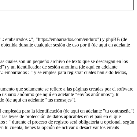
, ".: embarrados :.", "https://embarrados.com/enduro") y phpBB (de
enida durante cualquier sesión de uso por ti (de aquí en adelante
as cuales son un pequeño archivo de texto que se descargan en los
d") y un identificador de sesión anónima (de aquí en adelante
 embarrados :." y se emplea para registrar cuales han sido leídos,
mento que solamente se refiere a las páginas creadas por el software
o usuario anónimo (de aquí en adelante "envíos anónimos"), tu
ado (de aquí en adelante "tus mensajes").
empleada para la identificación (de aquí en adelante "tu contraseña")
 las leyes de protección de datos aplicables en el país en el que
s :." durante el proceso de registro será obligatoria u opcional, según
n tu cuenta, tienes la opción de activar o desactivar los emails