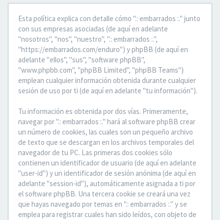
Esta política explica con detalle cómo ".: embarrados :." junto
con sus empresas asociadas (de aquí en adelante
"nosotros", "nos", "nuestro", ".: embarrados :.",
"https://embarrados.com/enduro") y phpBB (de aquí en
adelante "ellos", "sus", "software phpBB",
"www.phpbb.com", "phpBB Limited", "phpBB Teams")
emplean cualquier información obtenida durante cualquier
sesión de uso por ti (de aquí en adelante "tu información").
Tu información es obtenida por dos vías. Primeramente,
navegar por ".: embarrados :." hará al software phpBB crear
un número de cookies, las cuales son un pequeño archivo
de texto que se descargan en los archivos temporales del
navegador de tu PC. Las primeras dos cookies sólo
contienen un identificador de usuario (de aquí en adelante
"user-id") y un identificador de sesión anónima (de aquí en
adelante "session-id"), automáticamente asignada a ti por
el software phpBB. Una tercera cookie se creará una vez
que hayas navegado por temas en ".: embarrados :." y se
emplea para registrar cuales han sido leídos, con objeto de