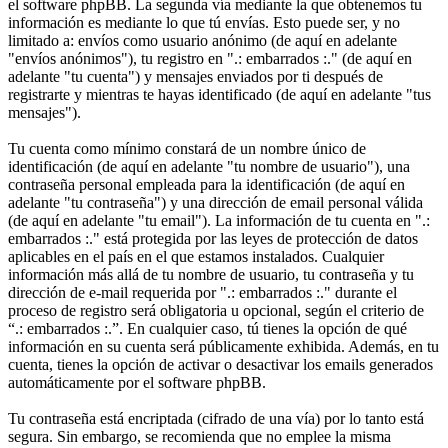
el software phpBB. La segunda vía mediante la que obtenemos tu
información es mediante lo que tú envías. Esto puede ser, y no
limitado a: envíos como usuario anónimo (de aquí en adelante
"envíos anónimos"), tu registro en ".: embarrados :." (de aquí en
adelante "tu cuenta") y mensajes enviados por ti después de
registrarte y mientras te hayas identificado (de aquí en adelante "tus
mensajes").
Tu cuenta como mínimo constará de un nombre único de
identificación (de aquí en adelante "tu nombre de usuario"), una
contraseña personal empleada para la identificación (de aquí en
adelante "tu contraseña") y una dirección de email personal válida
(de aquí en adelante "tu email"). La información de tu cuenta en ".:
embarrados :." está protegida por las leyes de protección de datos
aplicables en el país en el que estamos instalados. Cualquier
información más allá de tu nombre de usuario, tu contraseña y tu
dirección de e-mail requerida por ".: embarrados :." durante el
proceso de registro será obligatoria u opcional, según el criterio de
“.: embarrados :.”. En cualquier caso, tú tienes la opción de qué
información en su cuenta será públicamente exhibida. Además, en tu
cuenta, tienes la opción de activar o desactivar los emails generados
automáticamente por el software phpBB.
Tu contraseña está encriptada (cifrado de una vía) por lo tanto está
segura. Sin embargo, se recomienda que no emplee la misma