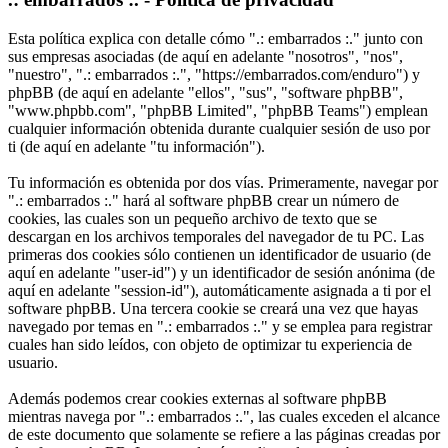
Esta política explica con detalle cómo ".: embarrados :." junto con
sus empresas asociadas (de aquí en adelante "nosotros", "nos",
"nuestro", ".: embarrados :.", "https://embarrados.com/enduro") y
phpBB (de aquí en adelante "ellos", "sus", "software phpBB",
"www.phpbb.com", "phpBB Limited", "phpBB Teams") emplean
cualquier información obtenida durante cualquier sesión de uso por
ti (de aquí en adelante "tu información").
Tu información es obtenida por dos vías. Primeramente, navegar por
".: embarrados :." hará al software phpBB crear un número de
cookies, las cuales son un pequeño archivo de texto que se
descargan en los archivos temporales del navegador de tu PC. Las
primeras dos cookies sólo contienen un identificador de usuario (de
aquí en adelante "user-id") y un identificador de sesión anónima (de
aquí en adelante "session-id"), automáticamente asignada a ti por el
software phpBB. Una tercera cookie se creará una vez que hayas
navegado por temas en ".: embarrados :." y se emplea para registrar
cuales han sido leídos, con objeto de optimizar tu experiencia de
usuario.
Además podemos crear cookies externas al software phpBB
mientras navega por ".: embarrados :.", las cuales exceden el alcance
de este documento que solamente se refiere a las páginas creadas por