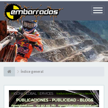
Toggle
Navigatio
Índice general