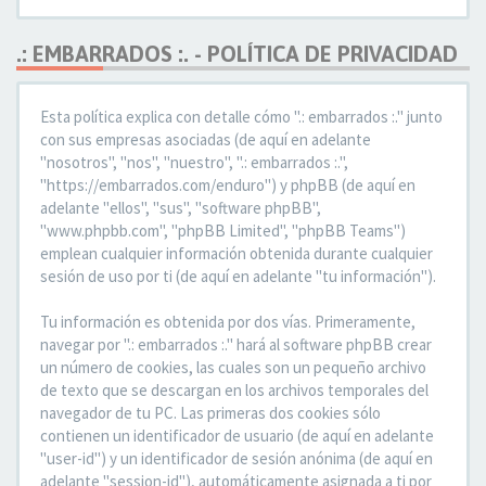
.: EMBARRADOS :. - POLÍTICA DE PRIVACIDAD
Esta política explica con detalle cómo ".: embarrados :." junto
con sus empresas asociadas (de aquí en adelante
"nosotros", "nos", "nuestro", ".: embarrados :.",
"https://embarrados.com/enduro") y phpBB (de aquí en
adelante "ellos", "sus", "software phpBB",
"www.phpbb.com", "phpBB Limited", "phpBB Teams")
emplean cualquier información obtenida durante cualquier
sesión de uso por ti (de aquí en adelante "tu información").
Tu información es obtenida por dos vías. Primeramente,
navegar por ".: embarrados :." hará al software phpBB crear
un número de cookies, las cuales son un pequeño archivo
de texto que se descargan en los archivos temporales del
navegador de tu PC. Las primeras dos cookies sólo
contienen un identificador de usuario (de aquí en adelante
"user-id") y un identificador de sesión anónima (de aquí en
adelante "session-id"), automáticamente asignada a ti por