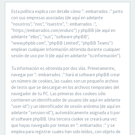
Esta política explica con detalle cómo ".: embarrados :." junto
con sus empresas asociadas (de aquí en adelante
"nosotros", "nos", "nuestro", ".: embarrados :.",
"https://embarrados.com/enduro") y phpBB (de aquí en
adelante "ellos", "sus", "software phpBB",
"www.phpbb.com", "phpBB Limited", "phpBB Teams")
emplean cualquier información obtenida durante cualquier
sesión de uso por ti (de aquí en adelante "tu información").
Tu información es obtenida por dos vías. Primeramente,
navegar por ".: embarrados :." hará al software phpBB crear
un número de cookies, las cuales son un pequeño archivo
de texto que se descargan en los archivos temporales del
navegador de tu PC. Las primeras dos cookies sólo
contienen un identificador de usuario (de aquí en adelante
"user-id") y un identificador de sesión anónima (de aquí en
adelante "session-id"), automáticamente asignada a ti por
el software phpBB. Una tercera cookie se creará una vez
que hayas navegado por temas en ".: embarrados :." y se
emplea para registrar cuales han sido leídos, con objeto de