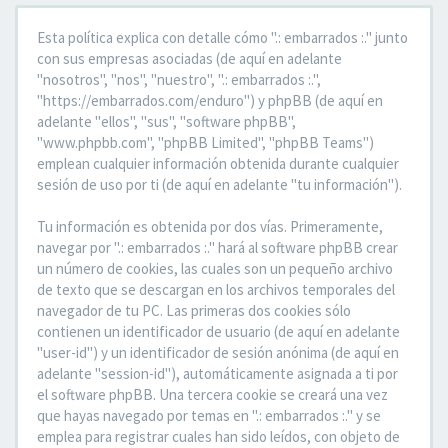
Esta política explica con detalle cómo ".: embarrados :." junto
con sus empresas asociadas (de aquí en adelante
"nosotros", "nos", "nuestro", ".: embarrados :.",
"https://embarrados.com/enduro") y phpBB (de aquí en
adelante "ellos", "sus", "software phpBB",
"www.phpbb.com", "phpBB Limited", "phpBB Teams")
emplean cualquier información obtenida durante cualquier
sesión de uso por ti (de aquí en adelante "tu información").
Tu información es obtenida por dos vías. Primeramente,
navegar por ".: embarrados :." hará al software phpBB crear
un número de cookies, las cuales son un pequeño archivo
de texto que se descargan en los archivos temporales del
navegador de tu PC. Las primeras dos cookies sólo
contienen un identificador de usuario (de aquí en adelante
"user-id") y un identificador de sesión anónima (de aquí en
adelante "session-id"), automáticamente asignada a ti por
el software phpBB. Una tercera cookie se creará una vez
que hayas navegado por temas en ".: embarrados :." y se
emplea para registrar cuales han sido leídos, con objeto de