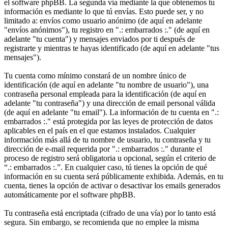
el software phpBB. La segunda vía mediante la que obtenemos tu
información es mediante lo que tú envías. Esto puede ser, y no
limitado a: envíos como usuario anónimo (de aquí en adelante
"envíos anónimos"), tu registro en ".: embarrados :." (de aquí en
adelante "tu cuenta") y mensajes enviados por ti después de
registrarte y mientras te hayas identificado (de aquí en adelante "tus
mensajes").
Tu cuenta como mínimo constará de un nombre único de
identificación (de aquí en adelante "tu nombre de usuario"), una
contraseña personal empleada para la identificación (de aquí en
adelante "tu contraseña") y una dirección de email personal válida
(de aquí en adelante "tu email"). La información de tu cuenta en ".:
embarrados :." está protegida por las leyes de protección de datos
aplicables en el país en el que estamos instalados. Cualquier
información más allá de tu nombre de usuario, tu contraseña y tu
dirección de e-mail requerida por ".: embarrados :." durante el
proceso de registro será obligatoria u opcional, según el criterio de
“.: embarrados :.”. En cualquier caso, tú tienes la opción de qué
información en su cuenta será públicamente exhibida. Además, en tu
cuenta, tienes la opción de activar o desactivar los emails generados
automáticamente por el software phpBB.
Tu contraseña está encriptada (cifrado de una vía) por lo tanto está
segura. Sin embargo, se recomienda que no emplee la misma