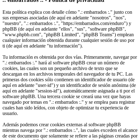
Esta política explica con detalle cómo ".: embarrados :." junto con
sus empresas asociadas (de aquí en adelante "nosotros", "nos",
"nuestro", ".: embarrados :.", "https://embarrados.com/enduro") y
phpBB (de aquí en adelante "ellos", "sus", "software phpBB",
"www.phpbb.com", "phpBB Limited", "phpBB Teams") emplean
cualquier información obtenida durante cualquier sesión de uso por
ti (de aquí en adelante "tu información").
Tu información es obtenida por dos vías. Primeramente, navegar por
".: embarrados :." hará al software phpBB crear un número de
cookies, las cuales son un pequeño archivo de texto que se
descargan en los archivos temporales del navegador de tu PC. Las
primeras dos cookies sólo contienen un identificador de usuario (de
aquí en adelante "user-id") y un identificador de sesión anónima (de
aquí en adelante "session-id"), automáticamente asignada a ti por el
software phpBB. Una tercera cookie se creará una vez que hayas
navegado por temas en ".: embarrados :." y se emplea para registrar
cuales han sido leídos, con objeto de optimizar tu experiencia de
usuario.
Además podemos crear cookies externas al software phpBB
mientras navega por ".: embarrados :.", las cuales exceden el alcance
de este documento que solamente se refiere a las páginas creadas por