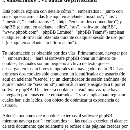
Esta política explica con detalle cómo ".: embarrados :." junto con
sus empresas asociadas (de aquí en adelante "nosotros", "nos",
"nuestro", ".: embarrados :.", "https://embarrados.com/enduro") y
phpBB (de aquí en adelante "ellos", "sus", "software phpBB",
"www.phpbb.com", "phpBB Limited", "phpBB Teams") emplean
cualquier información obtenida durante cualquier sesión de uso por
ti (de aquí en adelante "tu información").
Tu información es obtenida por dos vías. Primeramente, navegar por
".: embarrados :." hará al software phpBB crear un número de
cookies, las cuales son un pequeño archivo de texto que se
descargan en los archivos temporales del navegador de tu PC. Las
primeras dos cookies sólo contienen un identificador de usuario (de
aquí en adelante "user-id") y un identificador de sesión anónima (de
aquí en adelante "session-id"), automáticamente asignada a ti por el
software phpBB. Una tercera cookie se creará una vez que hayas
navegado por temas en ".: embarrados :." y se emplea para registrar
cuales han sido leídos, con objeto de optimizar tu experiencia de
usuario.
Además podemos crear cookies externas al software phpBB
mientras navega por ".: embarrados :.", las cuales exceden el alcance
de este documento que solamente se refiere a las páginas creadas por