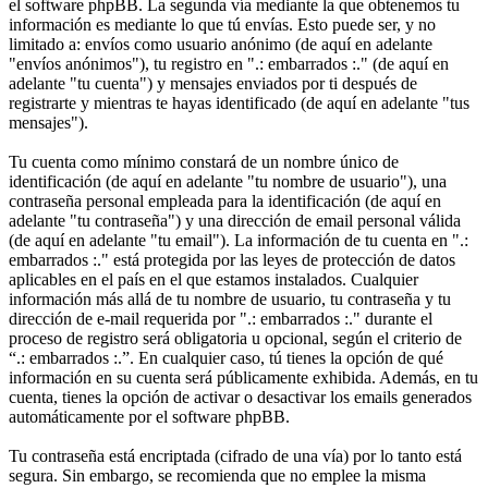
el software phpBB. La segunda vía mediante la que obtenemos tu
información es mediante lo que tú envías. Esto puede ser, y no
limitado a: envíos como usuario anónimo (de aquí en adelante
"envíos anónimos"), tu registro en ".: embarrados :." (de aquí en
adelante "tu cuenta") y mensajes enviados por ti después de
registrarte y mientras te hayas identificado (de aquí en adelante "tus
mensajes").
Tu cuenta como mínimo constará de un nombre único de
identificación (de aquí en adelante "tu nombre de usuario"), una
contraseña personal empleada para la identificación (de aquí en
adelante "tu contraseña") y una dirección de email personal válida
(de aquí en adelante "tu email"). La información de tu cuenta en ".:
embarrados :." está protegida por las leyes de protección de datos
aplicables en el país en el que estamos instalados. Cualquier
información más allá de tu nombre de usuario, tu contraseña y tu
dirección de e-mail requerida por ".: embarrados :." durante el
proceso de registro será obligatoria u opcional, según el criterio de
“.: embarrados :.”. En cualquier caso, tú tienes la opción de qué
información en su cuenta será públicamente exhibida. Además, en tu
cuenta, tienes la opción de activar o desactivar los emails generados
automáticamente por el software phpBB.
Tu contraseña está encriptada (cifrado de una vía) por lo tanto está
segura. Sin embargo, se recomienda que no emplee la misma