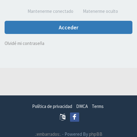
Mantenerme conectado
Matenerme oculto
Acceder
Olvidé mi contraseña
Política de privacidad
DMCA
Terms
.:embarrados:.
- Powered By
phpBB