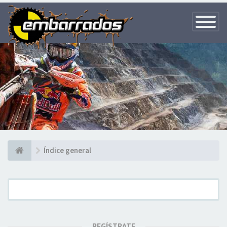
Toggle
Navigatio
Índice general
REGÍSTRATE