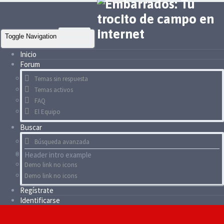
Toggle Navigation
Inicio
Forum
Temas sin respuesta
Temas activos
FAQ
El Equipo
Buscar
Búsqueda avanzada
Header intro example
Demo link no icons
Demo link no icons
Regístrate
Identificarse