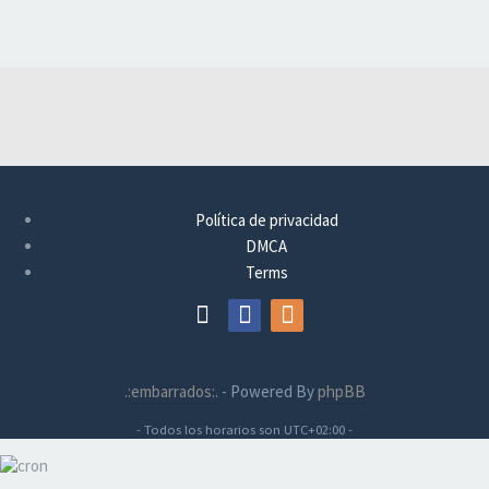
Política de privacidad
DMCA
Terms
.:embarrados:.
- Powered By
phpBB
- Todos los horarios son
UTC+02:00
-