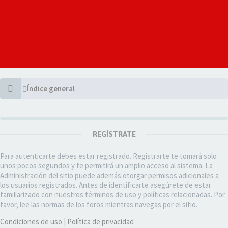
Índice general
REGÍSTRATE
Para autenticarte debes estar registrado. Registrarte te tomará solo
unos pocos segundos y te permitirá un amplio acceso al sistema. La
Administración del sitio puede además otorgar permisos adicionales a
los usuarios registrados. Antes de identificarte asegúrete de estar
familiarizado con nuestros términos de uso y políticas relacionadas. Por
favor, lee las normas de los foros mientras navegas por el sitio.
Condiciones de uso
|
Política de privacidad