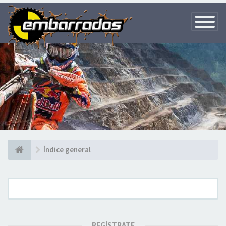
Toggle
Navigatio
Índice general
REGÍSTRATE