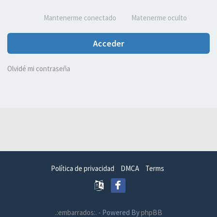
Mantenerme conectado
Matenerme oculto
Acceder
Olvidé mi contraseña
Política de privacidad
DMCA
Terms
.:embarrados:.
- Powered By
phpBB