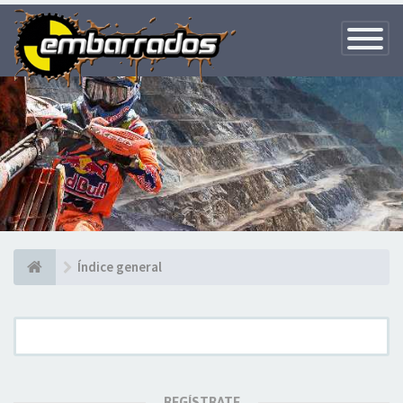
Toggle
Navigatio
Índice general
REGÍSTRATE