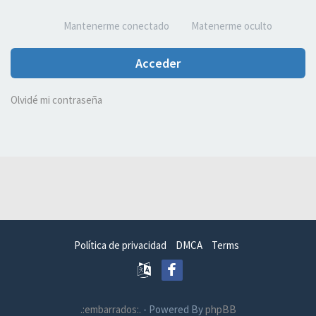
Mantenerme conectado
Matenerme oculto
Acceder
Olvidé mi contraseña
Política de privacidad
DMCA
Terms
.:embarrados:.
- Powered By
phpBB