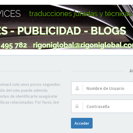
A
e tomará solo unos pocos segundos
Nombre
ción del sitio puede además
de
Antes de identificarte asegúrete
Usuario:
ticas relacionadas. Por favor, lee
Contraseña:
Acceder