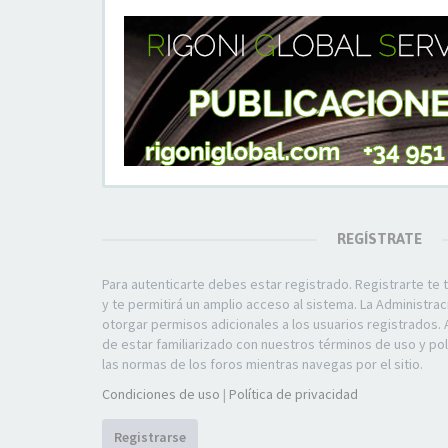
REGÍSTRATE
Para autenticarte debes estar registrado. Registrarte t
y te permitirá un amplio acceso al sistema. La Administra
otorgar permisos adicionales a los usuarios registrados. 
de estar familiarizado con nuestros términos de uso y polí
las normas de los foros mientras navegas por el sitio.
Condiciones de uso
|
Política de privacidad
Registrarse