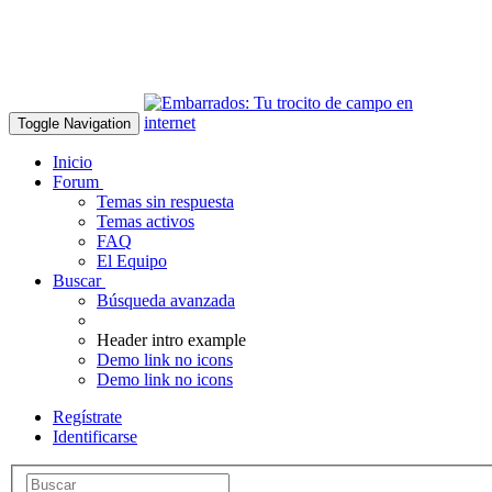
Toggle Navigation
Inicio
Forum
Temas sin respuesta
Temas activos
FAQ
El Equipo
Buscar
Búsqueda avanzada
Header intro example
Demo link no icons
Demo link no icons
Regístrate
Identificarse