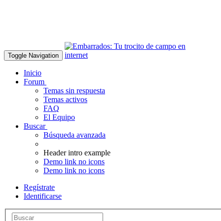
Toggle Navigation
Inicio
Forum
Temas sin respuesta
Temas activos
FAQ
El Equipo
Buscar
Búsqueda avanzada
Header intro example
Demo link no icons
Demo link no icons
Regístrate
Identificarse