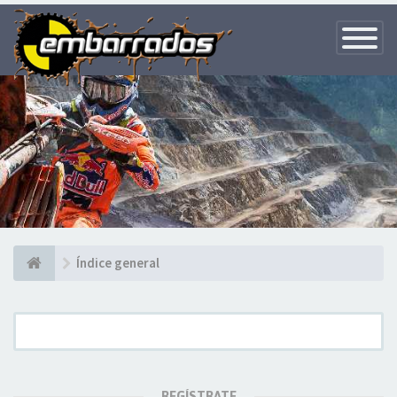
Toggle
Navigatio
Índice general
REGÍSTRATE