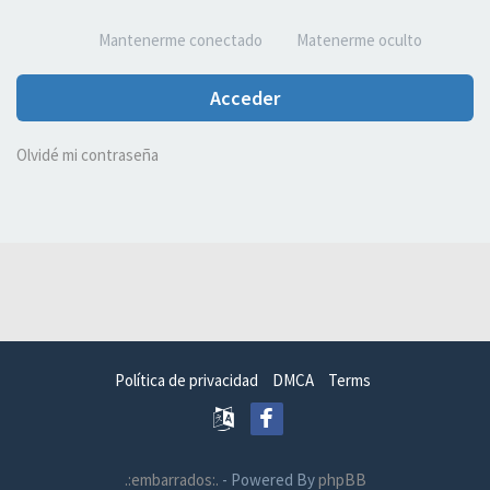
Mantenerme conectado
Matenerme oculto
Acceder
Olvidé mi contraseña
Política de privacidad
DMCA
Terms
.:embarrados:.
- Powered By
phpBB