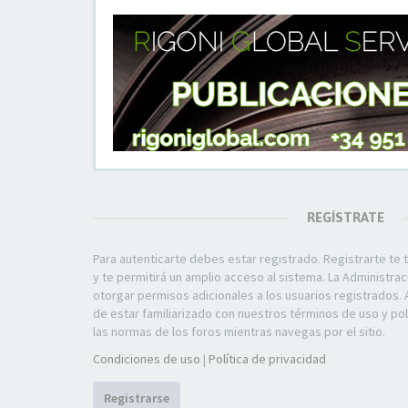
REGÍSTRATE
Para autenticarte debes estar registrado. Registrarte t
y te permitirá un amplio acceso al sistema. La Administra
otorgar permisos adicionales a los usuarios registrados. 
de estar familiarizado con nuestros términos de uso y polí
las normas de los foros mientras navegas por el sitio.
Condiciones de uso
|
Política de privacidad
Registrarse