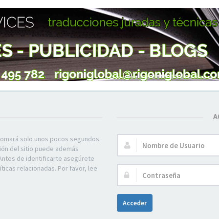
A
e tomará solo unos pocos segundos
Nombre
ción del sitio puede además
de
Antes de identificarte asegúrete
Usuario:
ticas relacionadas. Por favor, lee
Contraseña:
Acceder