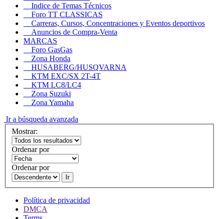
Indice de Temas Técnicos
Foro TT CLASSICAS
Carreras, Cursos, Concentraciones y Eventos deportivos
Anuncios de Compra-Venta
MARCAS
Foro GasGas
Zona Honda
HUSABERG/HUSQVARNA
KTM EXC/SX 2T-4T
KTM LC8/LC4
Zona Suzuki
Zona Yamaha
Ir a búsqueda avanzada
Mostrar:
Ordenar por
Ordenar por
Ir
Política de privacidad
DMCA
Terms