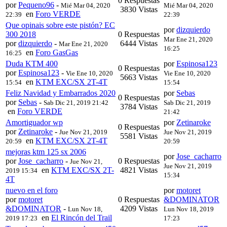
0 Respuestas
por
Pequeno96
-
Mié Mar 04, 2020
Mié Mar 04, 2020
3830 Vistas
en
Foro VERDE
22:39
22:39
Que opinais sobre este pistón? EC
por
dizquierdo
300 2018
0 Respuestas
Mar Ene 21, 2020
por
dizquierdo
-
6444 Vistas
Mar Ene 21, 2020
16:25
en
Foro GasGas
16:25
Duda KTM 400
por
Espinosa123
0 Respuestas
por
Espinosa123
-
Vie Ene 10, 2020
Vie Ene 10, 2020
5663 Vistas
en
KTM EXC/SX 2T-4T
15:54
15:54
Feliz Navidad y Embarrados 2020
por
Sebas
0 Respuestas
por
Sebas
-
Sab Dic 21, 2019 21:42
Sab Dic 21, 2019
3784 Vistas
en
Foro VERDE
21:42
Amortiguador wp
por
Zetinaroke
0 Respuestas
por
Zetinaroke
-
Jue Nov 21, 2019
Jue Nov 21, 2019
5581 Vistas
en
KTM EXC/SX 2T-4T
20:59
20:59
mejoras ktm 125 sx 2006
por
Jose_cacharro
por
Jose_cacharro
-
0 Respuestas
Jue Nov 21,
Jue Nov 21, 2019
en
KTM EXC/SX 2T-
4821 Vistas
2019 15:34
15:34
4T
nuevo en el foro
por
motoret
por
motoret
0 Respuestas
&DOMINATOR
&DOMINATOR
-
4209 Vistas
Lun Nov 18,
Lun Nov 18, 2019
en
El Rincón del Trail
2019 17:23
17:23