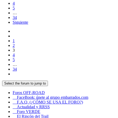
4
5
…
34
Siguiente
1
2
3
4
5
…
34
Select the forum to jump to
Foros OFF-ROAD
FaceBook: únete al grupo embarrados.com
F.A.Q. (¿CÓMO SE USA EL FORO?)
Actualidad y RRSS
Foro VERDE
El Rincón del Trail