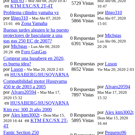
por
ktm 65
-
Mié Abr 08, 2020 10:47
Mié Abr 08, 2020
5729 Vistas
en
KTM EXC/SX 2T-4T
10:47
Problema cilindro yamaha yz
por
Iñigo310
0 Respuestas
por
Iñigo310
-
Mar Abr 07, 2020
Mar Abr 07, 2020
5866 Vistas
en
Zona Yamaha
15:01
15:01
Buenas tardes alguien le ha puesto
protectores de basculante a una
por
Michgas
0 Respuestas
gas gas 250 EC de 2007?
Lun Abr 06, 2020
6391 Vistas
por
Michgas
-
Lun Abr 06, 2020
20:26
en
Foro GasGas
20:26
Comprar una husaberg en 2020,
es buena idea?
0 Respuestas
por
Luson
por
Luson
-
8652 Vistas
Vie Mar 20, 2020 2:03
Vie Mar 20, 2020 2:03
en
HUSABERG/HUSQVARNA
Compatibilidad motor Husqvarna
450 te de 2003 a 2005
por
Alvaro20594
0 Respuestas
por
Alvaro20594
-
Mar Mar 17,
Mar Mar 17, 2020
7897 Vistas
2020 15:32
15:32
en
HUSABERG/HUSQVARNA
Ktm exc 300 2t año 2000
por
Alex ktm3002t
por
Alex ktm3002t
-
0 Respuestas
Dom Mar 15,
Dom Mar 15, 2020
en
KTM EXC/SX 2T-
5895 Vistas
2020 16:44
16:44
4T
Fantic Section 250
por
Pequeno96