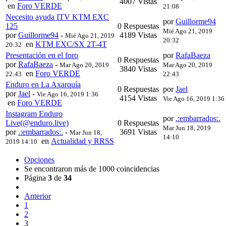
4007 Vistas
en
Foro VERDE
21:08
Necesito ayuda ITV KTM EXC
por
Guillorme94
125
0 Respuestas
Mié Ago 21, 2019
por
Guillorme94
-
4189 Vistas
Mié Ago 21, 2019
20:32
en
KTM EXC/SX 2T-4T
20:32
Presentación en el foro
por
RafaBaeza
0 Respuestas
por
RafaBaeza
-
Mar Ago 20, 2019
Mar Ago 20, 2019
3840 Vistas
en
Foro VERDE
22:43
22:43
Enduro en La Axarquía
0 Respuestas
por
Jael
por
Jael
-
Vie Ago 16, 2019 1:36
4154 Vistas
Vie Ago 16, 2019 1:36
en
Foro VERDE
Instagram Enduro
por
.:embarrados:.
Live(@enduro.live)
0 Respuestas
Mar Jun 18, 2019
por
.:embarrados:.
-
3691 Vistas
Mar Jun 18,
14:10
en
Actualidad y RRSS
2019 14:10
Opciones
Se encontraron más de 1000 coincidencias
Página
3
de
34
Anterior
1
2
3