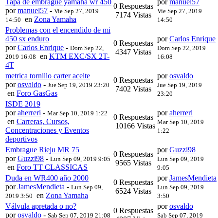
Tapa de embrague yamaha wr 450
por
manuel57
0 Respuestas
por
manuel57
-
Vie Sep 27, 2019
Vie Sep 27, 2019
7174 Vistas
en
Zona Yamaha
14:50
14:50
Problemas con el encendido de mi
450 sx enduro
por
Carlos Enrique
0 Respuestas
por
Carlos Enrique
-
Dom Sep 22,
Dom Sep 22, 2019
4347 Vistas
en
KTM EXC/SX 2T-
2019 16:08
16:08
4T
metrica tornillo carter aceite
por
osvaldo
0 Respuestas
por
osvaldo
-
Jue Sep 19, 2019 23:20
Jue Sep 19, 2019
7402 Vistas
en
Foro GasGas
23:20
ISDE 2019
por
aherreri
-
por
aherreri
Mar Sep 10, 2019 1:22
0 Respuestas
en
Carreras, Cursos,
Mar Sep 10, 2019
10166 Vistas
Concentraciones y Eventos
1:22
deportivos
Embrague Rieju MR 75
por
Guzzi98
0 Respuestas
por
Guzzi98
-
Lun Sep 09, 2019 9:05
Lun Sep 09, 2019
9565 Vistas
en
Foro TT CLASSICAS
9:05
Duda en WR400 año 2000
por
JamesMendieta
0 Respuestas
por
JamesMendieta
-
Lun Sep 09,
Lun Sep 09, 2019
6524 Vistas
en
Zona Yamaha
2019 3:50
3:50
Válvula apretada o no?
por
osvaldo
0 Respuestas
por
osvaldo
-
Sab Sep 07, 2019 21:08
Sab Sep 07, 2019