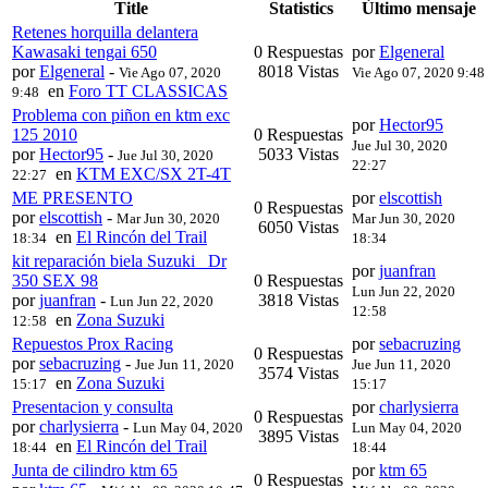
Title
Statistics
Último mensaje
Retenes horquilla delantera
Kawasaki tengai 650
0 Respuestas
por
Elgeneral
por
Elgeneral
-
8018 Vistas
Vie Ago 07, 2020
Vie Ago 07, 2020 9:48
en
Foro TT CLASSICAS
9:48
Problema con piñon en ktm exc
por
Hector95
125 2010
0 Respuestas
Jue Jul 30, 2020
por
Hector95
-
5033 Vistas
Jue Jul 30, 2020
22:27
en
KTM EXC/SX 2T-4T
22:27
ME PRESENTO
por
elscottish
0 Respuestas
por
elscottish
-
Mar Jun 30, 2020
Mar Jun 30, 2020
6050 Vistas
en
El Rincón del Trail
18:34
18:34
kit reparación biela Suzuki _Dr
por
juanfran
350 SEX 98
0 Respuestas
Lun Jun 22, 2020
por
juanfran
-
3818 Vistas
Lun Jun 22, 2020
12:58
en
Zona Suzuki
12:58
Repuestos Prox Racing
por
sebacruzing
0 Respuestas
por
sebacruzing
-
Jue Jun 11, 2020
Jue Jun 11, 2020
3574 Vistas
en
Zona Suzuki
15:17
15:17
Presentacion y consulta
por
charlysierra
0 Respuestas
por
charlysierra
-
Lun May 04, 2020
Lun May 04, 2020
3895 Vistas
en
El Rincón del Trail
18:44
18:44
Junta de cilindro ktm 65
por
ktm 65
0 Respuestas