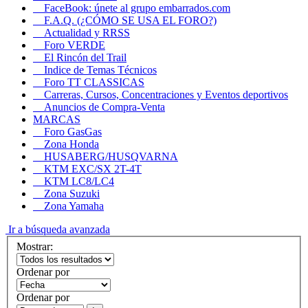
FaceBook: únete al grupo embarrados.com
F.A.Q. (¿CÓMO SE USA EL FORO?)
Actualidad y RRSS
Foro VERDE
El Rincón del Trail
Indice de Temas Técnicos
Foro TT CLASSICAS
Carreras, Cursos, Concentraciones y Eventos deportivos
Anuncios de Compra-Venta
MARCAS
Foro GasGas
Zona Honda
HUSABERG/HUSQVARNA
KTM EXC/SX 2T-4T
KTM LC8/LC4
Zona Suzuki
Zona Yamaha
Ir a búsqueda avanzada
Mostrar:
Ordenar por
Ordenar por