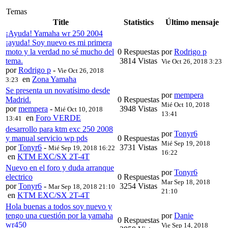
Temas
Title
Statistics
Último mensaje
¡Ayuda! Yamaha wr 250 2004
¡ayuda! Soy nuevo es mi primera
moto y la verdad no sé mucho del
0 Respuestas
por
Rodrigo p
tema.
3814 Vistas
Vie Oct 26, 2018 3:23
por
Rodrigo p
-
Vie Oct 26, 2018
en
Zona Yamaha
3:23
Se presenta un novatísimo desde
por
mempera
Madrid.
0 Respuestas
Mié Oct 10, 2018
por
mempera
-
3948 Vistas
Mié Oct 10, 2018
13:41
en
Foro VERDE
13:41
desarrollo para ktm exc 250 2008
por
Tonyr6
y manual servicio wp pds
0 Respuestas
Mié Sep 19, 2018
por
Tonyr6
-
3731 Vistas
Mié Sep 19, 2018 16:22
16:22
en
KTM EXC/SX 2T-4T
Nuevo en el foro y duda arranque
por
Tonyr6
electrico
0 Respuestas
Mar Sep 18, 2018
por
Tonyr6
-
3254 Vistas
Mar Sep 18, 2018 21:10
21:10
en
KTM EXC/SX 2T-4T
Hola buenas a todos soy nuevo y
tengo una cuestión por la yamaha
por
Danie
0 Respuestas
wr450
Vie Sep 14, 2018