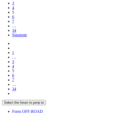
3
4
5
6
7
…
34
Siguiente
1
…
3
4
5
6
7
…
34
Select the forum to jump to
Foros OFF-ROAD