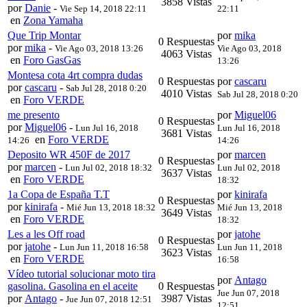
3858 Vistas
por
Danie
-
Vie Sep 14, 2018 22:11
22:11
en
Zona Yamaha
Que Trip Montar
por
mika
0 Respuestas
por
mika
-
Vie Ago 03, 2018 13:26
Vie Ago 03, 2018
4063 Vistas
en
Foro GasGas
13:26
Montesa cota 4rt compra dudas
0 Respuestas
por
cascaru
por
cascaru
-
Sab Jul 28, 2018 0:20
4010 Vistas
Sab Jul 28, 2018 0:20
en
Foro VERDE
me presento
por
Miguel06
0 Respuestas
por
Miguel06
-
Lun Jul 16, 2018
Lun Jul 16, 2018
3681 Vistas
en
Foro VERDE
14:26
14:26
Deposito WR 450F de 2017
por
marcen
0 Respuestas
por
marcen
-
Lun Jul 02, 2018 18:32
Lun Jul 02, 2018
3637 Vistas
en
Foro VERDE
18:32
1a Copa de España T.T
por
kinirafa
0 Respuestas
por
kinirafa
-
Mié Jun 13, 2018 18:32
Mié Jun 13, 2018
3649 Vistas
en
Foro VERDE
18:32
Les a les Off road
por
jatohe
0 Respuestas
por
jatohe
-
Lun Jun 11, 2018 16:58
Lun Jun 11, 2018
3623 Vistas
en
Foro VERDE
16:58
Vídeo tutorial solucionar moto tira
por
Antago
gasolina. Gasolina en el aceite
0 Respuestas
Jue Jun 07, 2018
por
Antago
-
3987 Vistas
Jue Jun 07, 2018 12:51
12:51