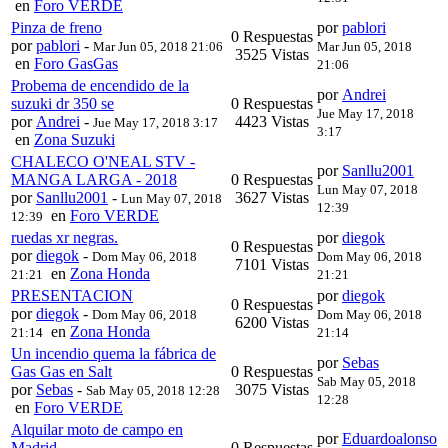
en
Foro VERDE
Pinza de freno
por
pablori
0 Respuestas
por
pablori
-
Mar Jun 05, 2018 21:06
Mar Jun 05, 2018
3525 Vistas
en
Foro GasGas
21:06
Probema de encendido de la
por
Andrei
suzuki dr 350 se
0 Respuestas
Jue May 17, 2018
por
Andrei
-
4423 Vistas
Jue May 17, 2018 3:17
3:17
en
Zona Suzuki
CHALECO O'NEAL STV -
por
Sanllu2001
MANGA LARGA - 2018
0 Respuestas
Lun May 07, 2018
por
Sanllu2001
-
3627 Vistas
Lun May 07, 2018
12:39
en
Foro VERDE
12:39
ruedas xr negras.
por
diegok
0 Respuestas
por
diegok
-
Dom May 06, 2018
Dom May 06, 2018
7101 Vistas
en
Zona Honda
21:21
21:21
PRESENTACION
por
diegok
0 Respuestas
por
diegok
-
Dom May 06, 2018
Dom May 06, 2018
6200 Vistas
en
Zona Honda
21:14
21:14
Un incendio quema la fábrica de
por
Sebas
Gas Gas en Salt
0 Respuestas
Sab May 05, 2018
por
Sebas
-
3075 Vistas
Sab May 05, 2018 12:28
12:28
en
Foro VERDE
Alquilar moto de campo en
por
Eduardoalonso
Madrid
0 Respuestas