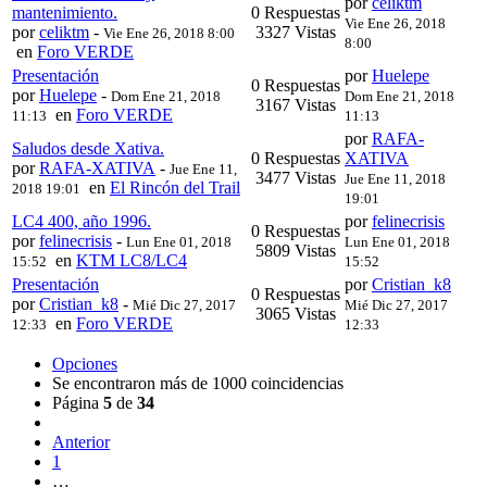
por
celiktm
mantenimiento.
0 Respuestas
Vie Ene 26, 2018
por
celiktm
-
3327 Vistas
Vie Ene 26, 2018 8:00
8:00
en
Foro VERDE
Presentación
por
Huelepe
0 Respuestas
por
Huelepe
-
Dom Ene 21, 2018
Dom Ene 21, 2018
3167 Vistas
en
Foro VERDE
11:13
11:13
por
RAFA-
Saludos desde Xativa.
0 Respuestas
XATIVA
por
RAFA-XATIVA
-
Jue Ene 11,
3477 Vistas
Jue Ene 11, 2018
en
El Rincón del Trail
2018 19:01
19:01
LC4 400, año 1996.
por
felinecrisis
0 Respuestas
por
felinecrisis
-
Lun Ene 01, 2018
Lun Ene 01, 2018
5809 Vistas
en
KTM LC8/LC4
15:52
15:52
Presentación
por
Cristian_k8
0 Respuestas
por
Cristian_k8
-
Mié Dic 27, 2017
Mié Dic 27, 2017
3065 Vistas
en
Foro VERDE
12:33
12:33
Opciones
Se encontraron más de 1000 coincidencias
Página
5
de
34
Anterior
1
…