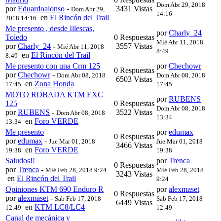
Dom Abr 29, 2018
por
Eduardoalonso
-
3431 Vistas
Dom Abr 29,
14:16
en
El Rincón del Trail
2018 14:16
Me presento , desde Illescas,
por
Charly_24
Toledo
0 Respuestas
Mié Abr 11, 2018
por
Charly_24
-
3557 Vistas
Mié Abr 11, 2018
8:49
en
El Rincón del Trail
8:49
Me presento con una Crm 125
por
Chechowr
0 Respuestas
por
Chechowr
-
Dom Abr 08, 2018
Dom Abr 08, 2018
6503 Vistas
en
Zona Honda
17:45
17:45
MOTO ROBADA KTM EXC
por
RUBENS
125
0 Respuestas
Dom Abr 08, 2018
por
RUBENS
-
3522 Vistas
Dom Abr 08, 2018
13:34
en
Foro VERDE
13:34
Me presento
por
edumax
0 Respuestas
por
edumax
-
Jue Mar 01, 2018
Jue Mar 01, 2018
3466 Vistas
en
Foro VERDE
19:38
19:38
Saludos!!
por
Trenca
0 Respuestas
por
Trenca
-
Mié Feb 28, 2018 9:24
Mié Feb 28, 2018
3243 Vistas
en
El Rincón del Trail
9:24
Opiniones KTM 690 Enduro R
por
alexmaset
0 Respuestas
por
alexmaset
-
Sab Feb 17, 2018
Sab Feb 17, 2018
6449 Vistas
en
KTM LC8/LC4
12:49
12:49
Canal de mecánica y