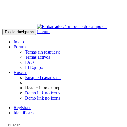
Toggle Navigation
Inicio
Forum
Temas sin respuesta
Temas activos
FAQ
El Equipo
Buscar
Búsqueda avanzada
Header intro example
Demo link no icons
Demo link no icons
Regístrate
Identificarse