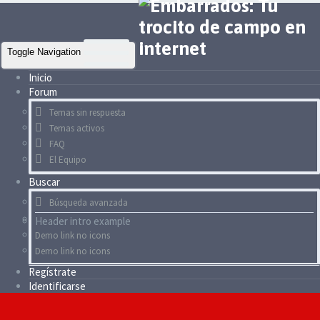
Toggle Navigation
Inicio
Forum
Temas sin respuesta
Temas activos
FAQ
El Equipo
Buscar
Búsqueda avanzada
Header intro example
Demo link no icons
Demo link no icons
Regístrate
Identificarse