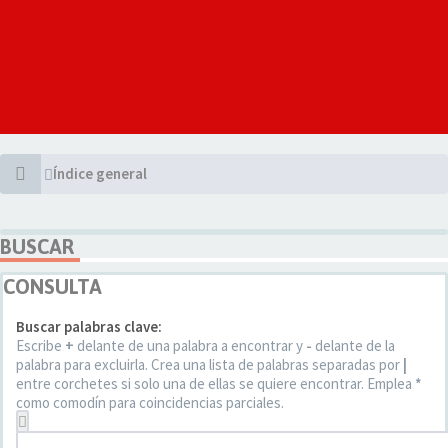
Índice general
BUSCAR
CONSULTA
Buscar palabras clave:
Escribe
+
delante de una palabra a encontrar y
-
delante de la
palabra para excluirla. Crea una lista de palabras separadas por
|
entre corchetes si solo una de ellas se quiere encontrar. Emplea
*
como comodín para coincidencias parciales.