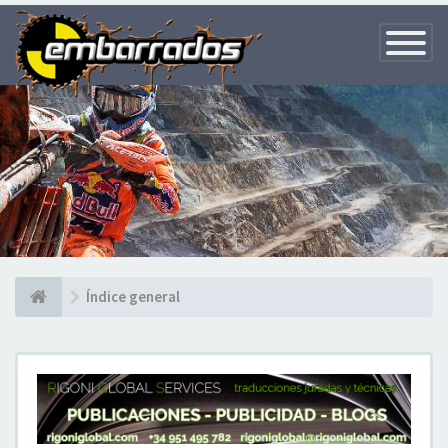
Toggle
Navigatio
Índice general